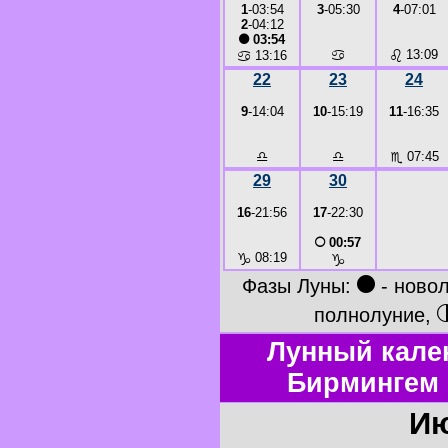
1
-03:54
3
-05:30
4
-07:01
2
-04:12
●
03:54
♋
♌
13:09
♋
13:16
22
23
24
9
-14:04
10
-15:19
11
-16:35
♎
♎
♏
07:45
29
30
16
-21:56
17
-22:30
○
00:57
♑
08:19
♑
●
Фазы Луны:
- ново
полнолуние,
Лунный кале
Бирмингем 
Ию