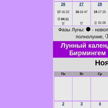
26
27
28
17
-16:22
18
-16:47
19
-17:25
○
04:11
♉
♊
01:05
♉
●
Фазы Луны:
- ново
полнолуние,
Лунный кален
Бирмингем 
Ноя
Пн
Вт
Ср
2
3
4