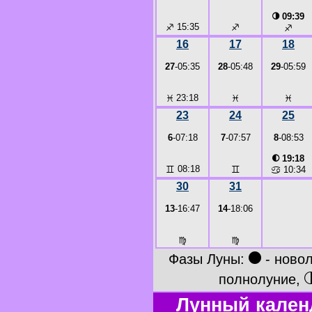
◑
09:39
♐
15:35
♐
♐
16
17
18
27
-05:35
28
-05:48
29
-05:59
♓
23:18
♓
♓
23
24
25
6
-07:18
7
-07:57
8
-08:53
◐
19:18
♊
08:18
♊
♋
10:34
30
31
13
-16:47
14
-18:06
♍
♍
●
Фазы Луны:
- ново
полнолуние,
Лунный кален