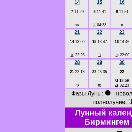
14
15
16
7
-11:29
8
-11:41
9
-11:51
♒
♓
04:38
♓
21
22
23
14
-13:09
15
-13:47
16
-14:46
♊
22:26
♊
♋
22:00
28
29
30
21
-22:13
22
-23:35
22
◑
18:59
♍
♍
♎
02:23
●
Фазы Луны:
- ново
полнолуние,
Лунный кален
Бирмингем 