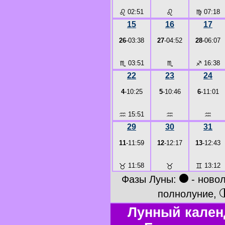
♌
02:51
♌
♍
07:18
15
16
17
26
-03:38
27
-04:52
28
-06:07
♏
03:51
♏
♐
16:38
22
23
24
4
-10:25
5
-10:46
6
-11:01
♒
15:51
♒
♒
29
30
31
11
-11:59
12
-12:17
13
-12:43
♉
11:58
♉
♊
13:12
●
Фазы Луны:
- ново
полнолуние,
Лунный кален