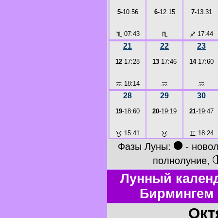
5
-10:56
6
-12:15
7
-13:31
♏
07:43
♏
♐
17:44
21
22
23
12
-17:28
13
-17:46
14
-17:60
♒
18:14
♒
♒
28
29
30
19
-18:60
20
-19:19
21
-19:47
♉
15:41
♉
♊
18:24
●
Фазы Луны:
- ново
полнолуние,
Лунный календ
Бирмингем 
Окт