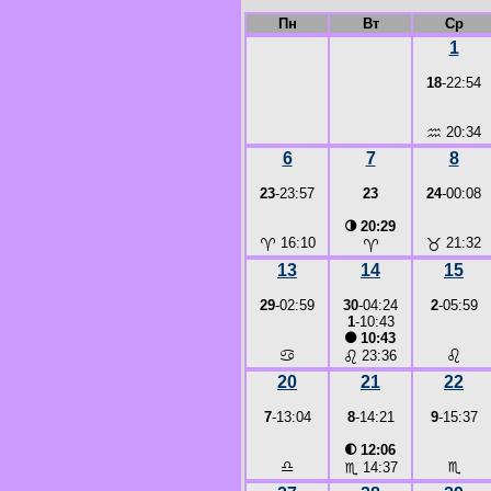
Пн
Вт
Ср
1
18
-22:54
♒
20:34
6
7
8
23
-23:57
23
24
-00:08
◑
20:29
♈
16:10
♉
21:32
♈
13
14
15
29
-02:59
30
-04:24
2
-05:59
1
-10:43
●
10:43
♋
♌
♌
23:36
20
21
22
7
-13:04
8
-14:21
9
-15:37
◐
12:06
♎
♏
♏
14:37