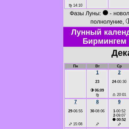
♍
14:10
●
Фазы Луны:
- ново
полнолуние,
Лунный календ
Бирмингем 
Дек
Пн
Вт
Ср
1
2
23
24
-00:30
◑
06:09
♎
20:01
♍
7
8
9
29
-06:55
30
-08:06
1
-00:52
2
-09:07
●
00:52
♐
15:08
♐
♐