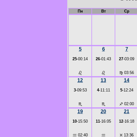
Пн
Вт
Ср
5
6
7
25
-00:14
26
-01:43
27
-03:09
♌
♌
♍
03:56
12
13
14
3
-09:53
4
-11:11
5
-12:24
♏
♏
♐
02:00
19
20
21
10
-15:50
11
-16:05
12
-16:18
♒
02:40
♒
♓
13:36