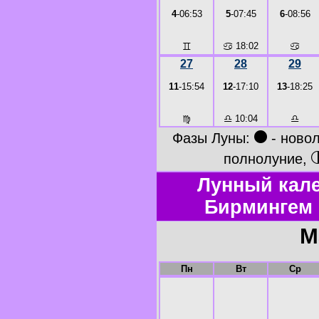
4
-06:53
5
-07:45
6
-08:56
♊
♋
18:02
♋
27
28
29
11
-15:54
12
-17:10
13
-18:25
♍
♎
10:04
♎
●
Фазы Луны:
- ново
полнолуние,
Лунный кале
Бирмингем 
М
Пн
Вт
Ср