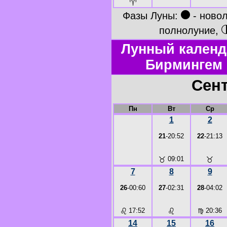
♈
●
Фазы Луны:
- ново
полнолуние,
Лунный календ
Бирмингем 
Сент
Пн
Вт
Ср
1
2
21
-20:52
22
-21:13
♉
09:01
♉
7
8
9
26
-00:60
27
-02:31
28
-04:02
♌
17:52
♌
♍
20:36
14
15
16