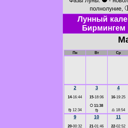
●
Фазы Луны:
- ново
полнолуние,
Лунный кале
Бирмингем 
Ма
Пн
Вт
Ср
2
3
4
14
-16:44
15
-18:06
16
-19:25
○
11:38
♍
12:34
♎
18:54
♍
9
10
11
20
-00:32
21
-01:46
22
-02:52