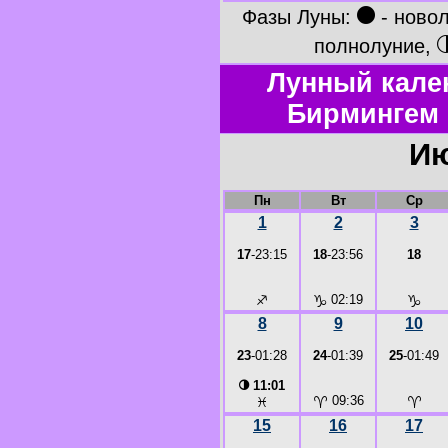
●
Фазы Луны:
- ново
полнолуние,
Лунный кале
Бирмингем 
Ию
Пн
Вт
Ср
1
2
3
17
-23:15
18
-23:56
18
♐
♑
02:19
♑
8
9
10
23
-01:28
24
-01:39
25
-01:49
◑
11:01
♈
09:36
♈
♓
15
16
17