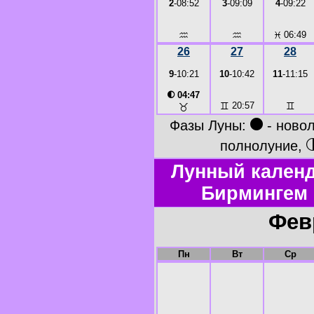
2
-08:52
3
-09:09
4
-09:22
♒
♒
♓
06:49
26
27
28
9
-10:21
10
-10:42
11
-11:15
◐
04:47
♊
20:57
♊
♉
●
Фазы Луны:
- ново
полнолуние,
Лунный календ
Бирмингем 
Фев
Пн
Вт
Ср