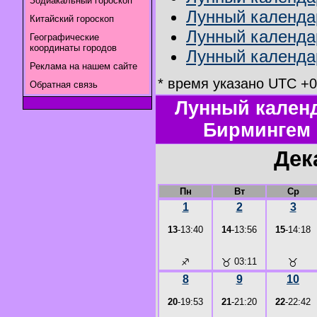
Зодиакальный гороскоп
Лунный календа
Китайский гороскоп
Лунный календар
Географические
координаты городов
Лунный календар
Реклама на нашем сайте
* время указано UTC +0:
Обратная связь
Лунный календ
Бирмингем 
Дек
Пн
Вт
Ср
1
2
3
13
-13:40
14
-13:56
15
-14:18
♐
♉
03:11
♉
8
9
10
20
-19:53
21
-21:20
22
-22:42