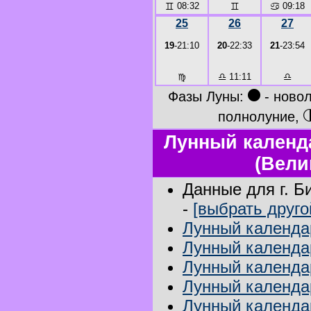
♊
08:32
♊
♋
09:18
25
26
27
19
-21:10
20
-22:33
21
-23:54
♍
♎
11:11
♎
●
Фазы Луны:
- ново
полнолуние,
Лунный календа
(Вели
Данные для г. Б
-
[выбрать друго
Лунный календар
Лунный календар
Лунный календа
Лунный календар
Лунный календар