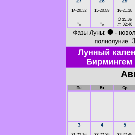
27
28
29
14
-20:32
15
-20:59
16
-21:18
○
15:36
♑
♑
♒
02:48
●
Фазы Луны:
- ново
полнолуние,
Лунный кален
Бирмингем 
Ав
Пн
Вт
Ср
3
4
5
21
-22:16
22
-22:29
23
-22:45