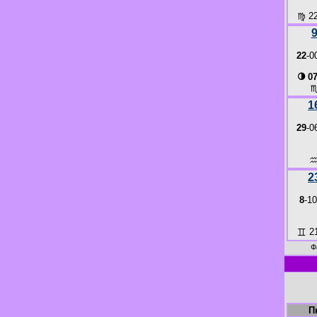
♍
22
22
-0
◑
07
1
29
-0
2
8
-10
♊
21
Ф
П