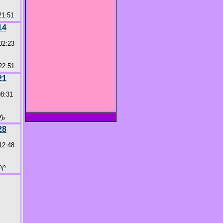
1:51
14
02:23
2:51
21
08:31
♑
28
12:48
♈