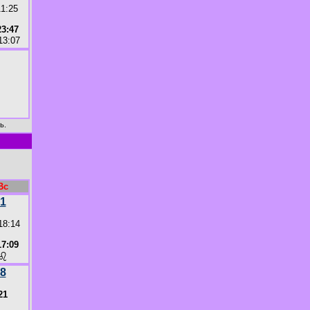
11:25
3:47
13:07
ь.
Вс
1
18:14
7:09
♌
8
21