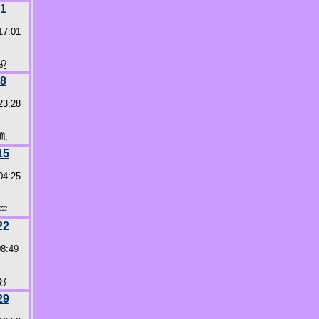
1
17:01
♌
8
23:28
♏
15
04:25
♒
22
08:49
♉
29