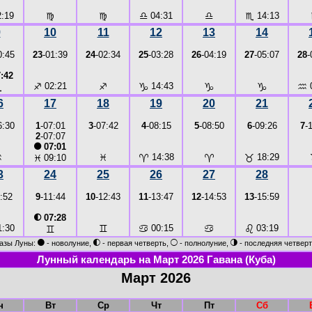
:19
♍
♍
♎
04:31
♎
♏
14:13
9
10
11
12
13
14
0:45
23
-01:39
24
-02:34
25
-03:28
26
-04:19
27
-05:07
28
-
:42
♐
02:21
♐
♑
14:43
♑
♑
♒
♏
6
17
18
19
20
21
6:30
1
-07:01
3
-07:42
4
-08:15
5
-08:50
6
-09:26
7
-
2
-07:07
●
07:01
♒
♓
♈
14:38
♈
♉
18:29
♓
09:10
3
24
25
26
27
28
:52
9
-11:44
10
-12:43
11
-13:47
12
-14:53
13
-15:59
◐
07:28
:30
♊
♋
00:15
♋
♌
03:19
♊
●
◐
○
◑
азы Луны:
- новолуние,
- первая четверть,
- полнолуние,
- последняя четверт
Лунный календарь на Март 2026 Гавана (Куба)
Март 2026
н
Вт
Ср
Чт
Пт
Сб