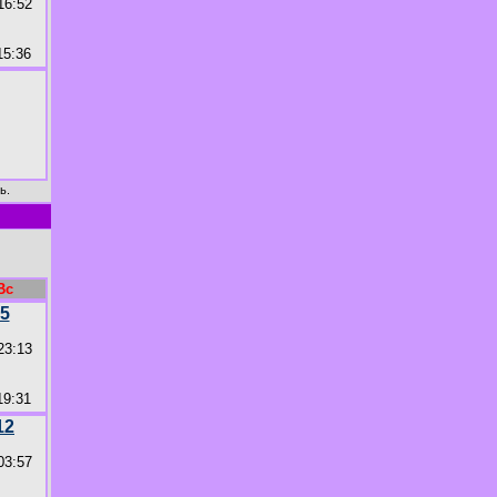
16:52
5:36
ь.
Вс
5
23:13
9:31
12
03:57