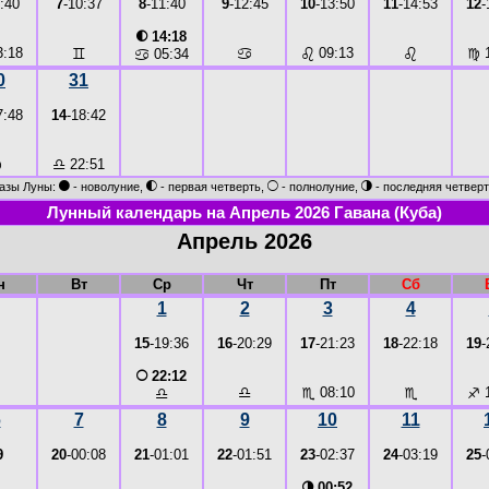
:40
7
-10:37
8
-11:40
9
-12:45
10
-13:50
11
-14:53
12
-
◐
14:18
:18
♊
♋
♌
09:13
♌
♍
1
♋
05:34
0
31
7:48
14
-18:42
♍
♎
22:51
●
◐
○
◑
азы Луны:
- новолуние,
- первая четверть,
- полнолуние,
- последняя четверт
Лунный календарь на Апрель 2026 Гавана (Куба)
Апрель 2026
н
Вт
Ср
Чт
Пт
Сб
1
2
3
4
15
-19:36
16
-20:29
17
-21:23
18
-22:18
19
-
○
22:12
♎
♏
08:10
♏
♐
1
♎
6
7
8
9
10
11
9
20
-00:08
21
-01:01
22
-01:51
23
-02:37
24
-03:19
25
-
◑
00:52