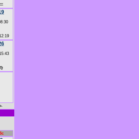
♒
19
08:30
2:19
26
15:43
♍
ь.
Вс