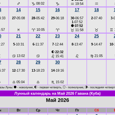
♐
♐
♑
08:02
♑
♒
♒
19:54
3
14
15
16
17
18
4:33
27
-05:08
28
-05:42
29
-06:18
30
-06:57
2
-07:40
3
-
1
-07:52
●
07:52
:57
♓
♈
10:05
♈
♉
♊
1
♉
11:58
0
21
22
23
24
25
:27
5
-10:31
6
-11:37
7
-12:44
8
-13:47
9
-14:47
10
-
◐
22:32
♊
♋
13:02
♋
♌
♍
21:05
♌
15:41
7
28
29
30
6:37
12
-17:30
13
-18:23
14
-19:16
♍
♎
05:04
♎
♏
15:02
●
◐
○
◑
азы Луны:
- новолуние,
- первая четверть,
- полнолуние,
- последняя четверт
Лунный календарь на Май 2026 Гавана (Куба)
Май 2026
н
Вт
Ср
Чт
Пт
Сб