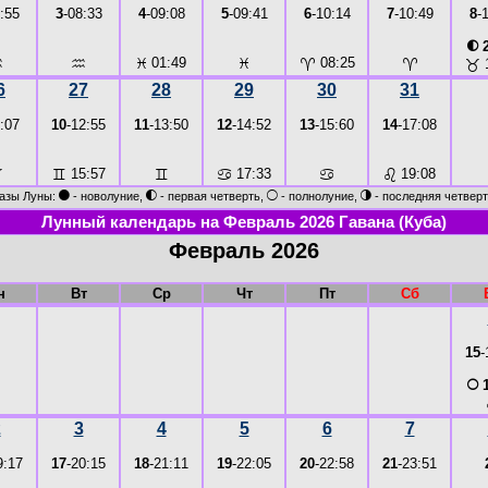
:55
3
-08:33
4
-09:08
5
-09:41
6
-10:14
7
-10:49
8
-
◐
2
♒
♒
♓
01:49
♓
♈
08:25
♈
♉
6
27
28
29
30
31
:07
10
-12:55
11
-13:50
12
-14:52
13
-15:60
14
-17:08
♉
♊
15:57
♊
♋
17:33
♋
♌
19:08
●
◐
○
◑
азы Луны:
- новолуние,
- первая четверть,
- полнолуние,
- последняя четверт
Лунный календарь на Февраль 2026 Гавана (Куба)
Февраль 2026
н
Вт
Ср
Чт
Пт
Сб
15
-
○
1
2
3
4
5
6
7
9:17
17
-20:15
18
-21:11
19
-22:05
20
-22:58
21
-23:51