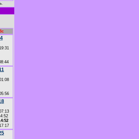
ь.
Вс
4
19:31
8:44
11
01:08
5:56
18
07:13
14:52
4:52
17:17
25