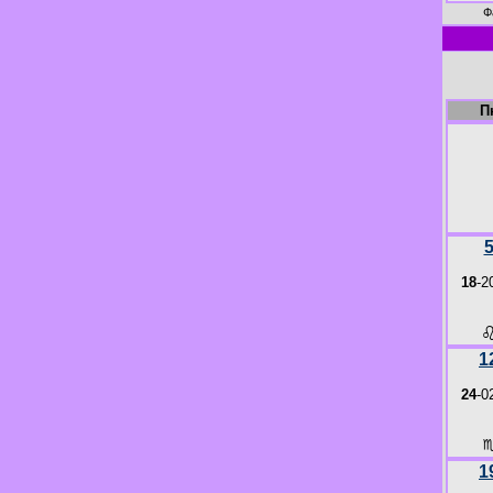
Ф
П
18
-2
1
24
-0
1