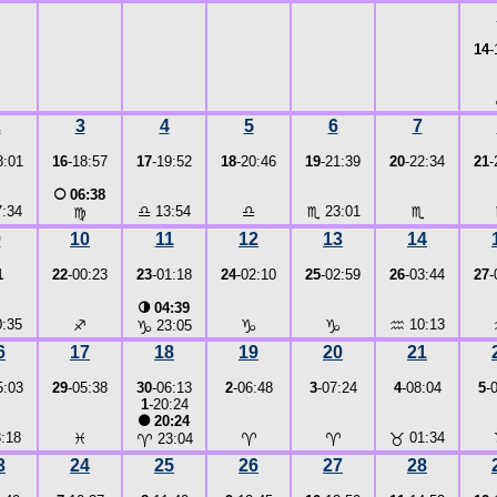
14
-
2
3
4
5
6
7
8:01
16
-18:57
17
-19:52
18
-20:46
19
-21:39
20
-22:34
21
-
○
06:38
:34
♎
13:54
♎
♏
23:01
♏
♍
9
10
11
12
13
14
1
22
-00:23
23
-01:18
24
-02:10
25
-02:59
26
-03:44
27
-
◑
04:39
:35
♐
♑
♑
♒
10:13
♑
23:05
6
17
18
19
20
21
5:03
29
-05:38
30
-06:13
2
-06:48
3
-07:24
4
-08:04
5
-
1
-20:24
●
20:24
:18
♓
♈
♈
♉
01:34
♈
23:04
3
24
25
26
27
28