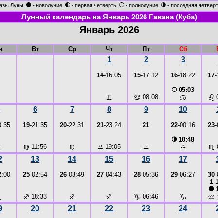
●
◐
○
◑
азы Луны:
- новолуние,
- первая четверть,
- полнолуние,
- последняя четверт
Лунный календарь на Январь 2026 Гавана (Куба)
Январь 2026
н
Вт
Ср
Чт
Пт
Сб
1
2
3
14
-16:05
15
-17:12
16
-18:22
17
-
○
05:03
♊
♋
08:08
♌
0
♋
5
6
7
8
9
10
0:35
19
-21:35
20
-22:31
21
-23:24
21
22
-00:16
23
-
◑
10:48
♌
♍
11:56
♍
♎
19:05
♎
♏
0
♎
2
13
14
15
16
17
2:00
25
-02:54
26
-03:49
27
-04:43
28
-05:36
29
-06:27
30
-
1
-
●
1
♏
♐
18:33
♐
♐
♑
06:46
♑
♒
9
20
21
22
23
24