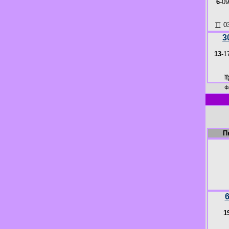
6
-09
♊
03
3
13
-1
Ф
П
1