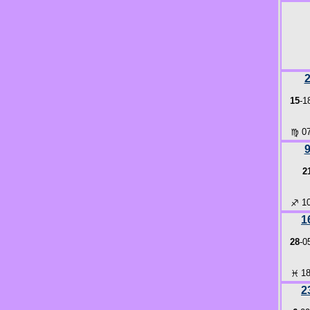
15
-1
♍
07
2
♐
10
1
28
-0
♓
18
2