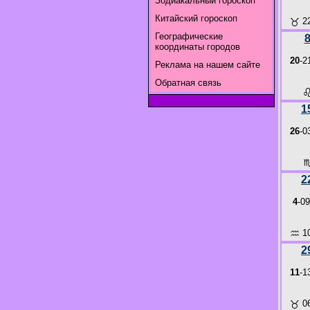
Зодиакальный гороскоп
Китайский гороскоп
♉
22
Географические
координаты городов
20
-2
Реклама на нашем сайте
Обратная связь
1
26
-0
2
4
-09
♒
10
2
11
-1
♉
06