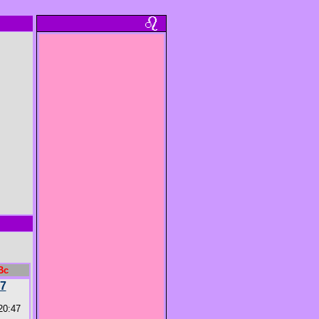
Вс
7
20:47