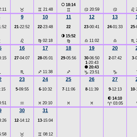
○
18:14
:11
♉
♊
21:48
♋
20:59
♋
♌
2
♊
8
9
10
11
12
13
1:52
21
-22:52
22
-23:48
22
23
-00:41
24
-01:33
25
-
◑
15:52
♌
♌
♍
02:18
♎
11:02
♎
♏
2
♍
5
16
17
18
19
20
3:15
27
-04:07
28
-05:01
29
-05:56
30
-06:50
2
-07:42
3
-
1
-20:43
●
20:43
♏
♏
♐
11:38
♐
♑
♑
23:51
2
23
24
25
26
27
:15
5
-09:55
6
-10:32
7
-11:06
8
-11:39
9
-12:13
10
-
◐
14:10
:51
♒
♓
20:10
♓
♓
♈
03:05
9
30
31
3:26
12
-14:12
13
-15:04
:58
♉
♊
08:12