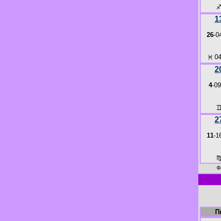
1
26
-0
♓
04
2
4
-09
2
11
-1
Ф
П