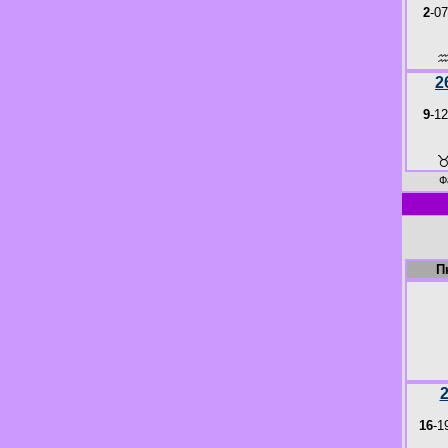
2
-07
2
9
-12
Ф
П
16
-1