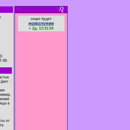
е
cкоро будет
новолуние
+ 2д. 13:31:53
0.
7:49.
астье.
Цвет -
ния
ример,
низме
ищи в
ты от
та.