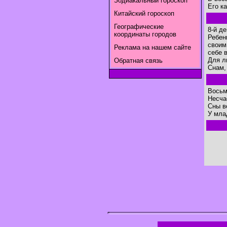
Зодиакальный гороскоп
Его ка
Китайский гороскоп
Географические
8-й д
координаты городов
Ребен
своим
Реклама на нашем сайте
себе 
Для л
Обратная связь
Снам,
Восьм
Несча
Сны в
У мла