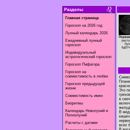
Разделы
Главная страница
Гороскоп на 2026 год
Лунный календарь 2026
Первая
Ежедневный лунный
раст
Лун
гороскоп
6д07
Индивидуальный
астрологический гороскоп
Гороскоп Пифагора
Гороскоп на
совместимость в любви
Симво
Плане
Гороскоп предыдущей
красн
жизни
Это п
грехо
Совместимость имен
в све
Биоритмы
включ
желуд
Календарь Новолуний и
В мед
Полнолуний
кишеч
нервн
Расчеты с датами
всех 
В вос