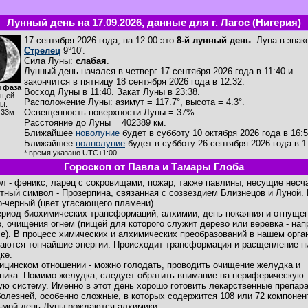
Лунный день на 17.09.2026, данные для г. Лагос (Нигерия)
17 сентября 2026 года, на 12:00 это
8-й лунный день
. Луна в знак
Стрелец
9°10'.
Сила Луны:
слабая
.
Лунный день начался в четверг 17 сентября 2026 года в 11:40 и
закончится в пятницу 18 сентября 2026 года в 12:32.
 фаза
Восход Луны в
11:40
. Закат Луны в
23:38
.
ущей
Расположение Луны
:
азимут = 117.7°
,
высота = 4.3°
.
ы.
Освещенность поверхности Луны = 37%.
ч33м
Расстояние до Луны = 402389 км.
Ближайшее
новолуние
будет в субботу 10 октября 2026 года в 16:5
Ближайшее
полнолуние
будет в субботу 26 сентября 2026 года в 1
* время указано UTC+1:00
Гороскоп от Павла и Тамары Глоба
л - феникс, ларец с сокровищами, пожар, также павлины, несущие несч
тный символ - Прозерпина, связанная с созвездием Близнецов и Луной. 
о-черный (цвет угасающего пламени).
ериод биохимических трансформаций, алхимии, день покаяния и отпуще
в, очищения огнем (пищей для которого служит дерево или веревка - нап
че). В процесс химических и алхимических преобразований в нашем орга
аются тончайшие энергии. Происходит трансформация и расщепление п
ке.
ицинском отношении - можно голодать, проводить очищение желудка и
ника. Помимо желудка, следует обратить внимание на периферическую
ую систему. Именно в этот день хорошо готовить лекарственные препара
болезней, особенно сложные, в которых содержится 108 или 72 компонен
ьмой день Луны рождаются алхимики.