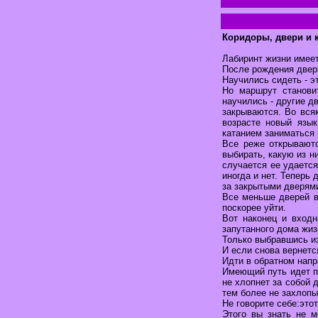
Коридоры, двери и 
Лабиринт жизни имеет
После рождения двери
Научились сидеть - э
Но маршрут станови
научились - другие д
закрываются. Во вся
возрасте новый язы
катанием заниматься 
Все реже открываютс
выбирать, какую из н
случается ее удается
иногда и нет. Теперь
за закрытыми дверям
Все меньше дверей в 
поскорее уйти.
Вот наконец и входн
запутанного дома жизн
Только выбравшись из
И если снова вернется
Идти в обратном напр
Имеющий путь идет по
не хлопнет за собой 
тем более не захлопы
Не говорите себе:этот
Этого вы знать не м