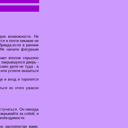
дни возможности. Не
ся и почти никакие не
Правда,если в раннем
 Не начали фигурным
нает вполне серьезно
е закрывшуюся дверь -
само деле не туда - а
 или успели оказаться
де и вход и торопится
ться из этого ужасно
стучаться. Он никогда
акрывайте за собой, и
необходимости.
но захлопнутая вами.