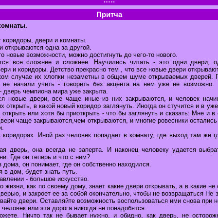
Притча
комнаты.
 коридоры, двери и комнаты.
 открываются одна за другой.
то новые возможности, можно достигнуть до чего-то нового.
тся все сложнее и сложнее. Научились читать - это одни двери, о
вери и коридоры. Детство прекрасно тем , что все новые двери открывают
ком случае их хлопки незаметны в общем шуме открываемых дверей. 
к не начали учить - говорить без акцента на нем уже не возможно.
- дверь чемпиона мира уже закрыта.
я новые двери, все чаще иные из них закрываются, и человек начи
их открыть, в какой новый коридор заглянуть. Иногда он стучится и в уж
 открыть или хотя бы приоткрыть - что бы заглянуть и сказать: Мне и в 
 двери чаще закрываются,чем открываются, и многие ровесники остались
и.
коридорах. Иной раз человек попадает в комнату, где выход там же г
ая дверь, она всегда не заперта. И наконец человеку удается выбра
и. Где он теперь и что с ним?
 дома, он понимает, где он собственно находился.
 в дом, будет знать путь.
авлении - большое искусство.
 жизни, как по своему дому, знает какие двери открывать, а в какие не 
дверью, и закроет ее за собой окончательно, чтобы не возвращаться Не з
вайте двери. Оставляйте возможность воспользоваться ими снова при 
 человек или эта дорога никогда не понадобятся.
ожете. Ничто так не бывает нужно, и обидно, как дверь, не осторож