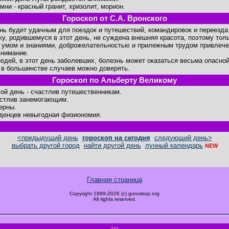
мни - красный гранит, хризолит, морион.
Гороскоп от С.А. Вронского
ень будет удачным для поездок и путешествий, командировок и переезда
ку, родившемуся в этот день, не суждена внешняя красота, поэтому тол
 умом и знаниями, доброжелательностью и прилежным трудом привлечет
внимание.
юдей, в этот день заболевших, болезнь может оказаться весьма опасной
 в большинстве случаев можно доверять.
Гороскоп по Альберту Великому
ой день - счастлив путешественникам.
стлив занемогающим.
ерны.
денцев невыгодная физиономия.
<предыдущий день
гороскоп на сегодня
следующий день>
выбрать другой город
найти другой день
лунный календарь
NEW
Главная страница
Copyright 1999-2026 (c) goroskop.org
All rights reserved.
.:::.