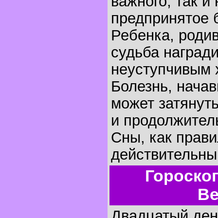
важного, так и
предпринятое б
Ребенка, родив
судьба наград
неуступчивым 
Болезнь, начав
может затянуть
и продолжител
Сны, как прави
действительны
Гороско
Ве
Двадцатый день