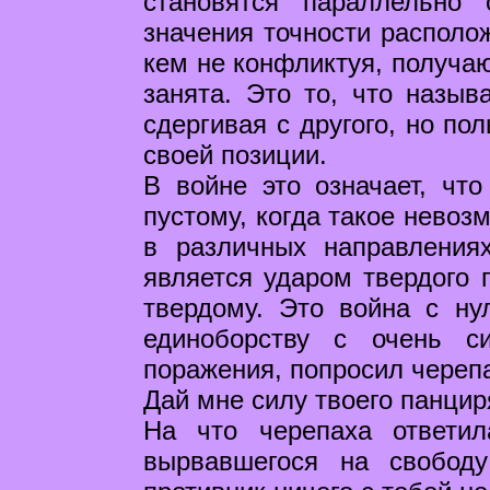
становятся параллельно
значения точности располож
кем не конфликтуя, получаю
занята. Это то, что назыв
сдергивая с другого, но п
своей позиции.
В войне это означает, что
пустому, когда такое невоз
в различных направления
является ударом твердого п
твердому. Это война с ну
единоборству с очень с
поражения, попросил череп
Дай мне силу твоего панцир
На что черепаха ответи
вырвавшегося на свобод