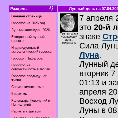
Разделы
Лунный день на 07.04.20
7 апреля 
Главная страница
Гороскоп на 2026 год
это
20-й 
Лунный календарь 2026
Третья фаза
знаке
Стр
Ежедневный лунный
убывающей
Луны.
гороскоп
Сила Лун
19д08ч36м
Индивидуальный
астрологический гороскоп
Луна
.
Гороскоп Пифагора
Лунный де
Гороскоп на
совместимость в любви
вторник 7
Гороскоп предыдущей
жизни
01:13 и з
Совместимость имен
апреля 202
Биоритмы
Восход Л
Календарь Новолуний и
Полнолуний
Луны в
08
Расчеты с датами