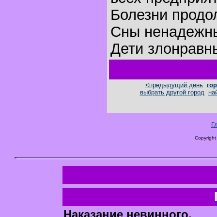
Болезни продо
Сны ненадежн
Дети злонравн
<предыдущий день
гор
выбрать другой город
на
Г
Copyright
Наказание невинного.