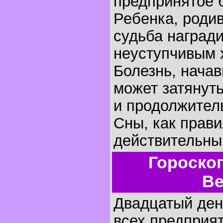
предпринятое б
Ребенка, родив
судьба наград
неуступчивым 
Болезнь, начав
может затянуть
и продолжител
Сны, как прави
действительны
Гороско
Ве
Двадцатый день
всех предприят