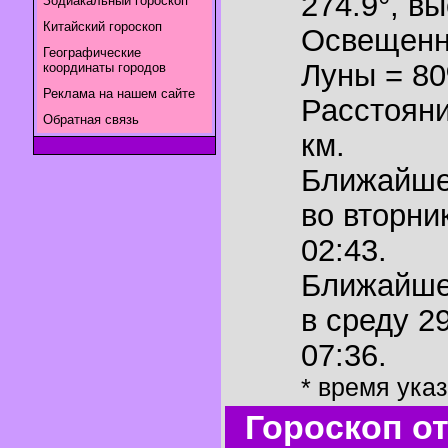
274.9°
,
вы
Зодиакальный гороскоп
Китайский гороскоп
Освещенн
Географические
Луны = 8
координаты городов
Реклама на нашем сайте
Расстояни
Обратная связь
км.
Ближайш
во вторни
02:43.
Ближайш
в среду 2
07:36.
* время ука
Гороскоп о