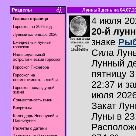
Разделы
Лунный день на 04.07.2
4 июля 202
Главная страница
Гороскоп на 2026 год
20-й лун
Лунный календарь 2026
Третья фаза
знаке
Ры
Ежедневный лунный
убывающей
Луны.
гороскоп
Сила Лун
19д16ч05м
Индивидуальный
астрологический гороскоп
Лунный де
Гороскоп Пифагора
пятницу 3
Гороскоп на
совместимость в любви
22:37 и з
Гороскоп предыдущей
жизни
июля 2026
Совместимость имен
Закат Лу
Биоритмы
Луны в
23
Календарь Новолуний и
Полнолуний
Располож
Расчеты с датами