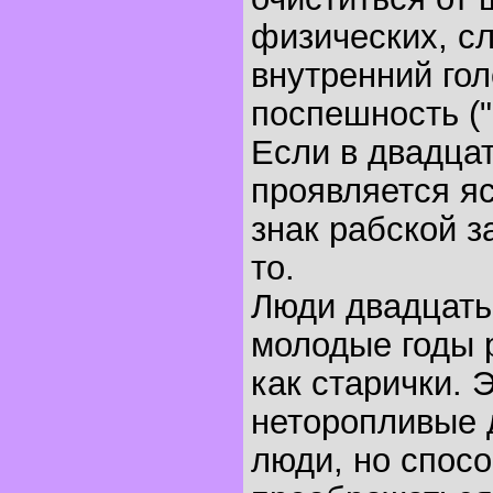
физических, с
внутренний гол
поспешность (
Если в двадца
проявляется я
знак рабской з
то.
Люди двадцать
молодые годы 
как старички. 
неторопливые 
люди, но спос