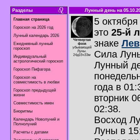
Разделы
Лунный день на 05.10.2
5 октября 
Главная страница
Гороскоп на 2026 год
это
25-й 
Лунный календарь 2026
Четвертая
знаке
Лев
Ежедневный лунный
фаза
убывающей
гороскоп
Сила Лун
Луны.
24д15ч33м
Индивидуальный
астрологический гороскоп
Лунный де
Гороскоп Пифагора
понедельн
Гороскоп на
совместимость в любви
года в 01:
Гороскоп предыдущей
жизни
вторник 0
Совместимость имен
02:38.
Биоритмы
Восход Л
Календарь Новолуний и
Полнолуний
Луны в
15
Расчеты с датами