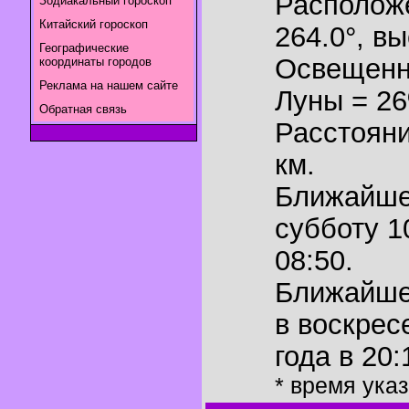
Располож
Зодиакальный гороскоп
Китайский гороскоп
264.0°
,
вы
Географические
Освещенн
координаты городов
Реклама на нашем сайте
Луны = 2
Обратная связь
Расстояни
км.
Ближайш
субботу 1
08:50.
Ближайш
в воскрес
года в 20:
* время ука