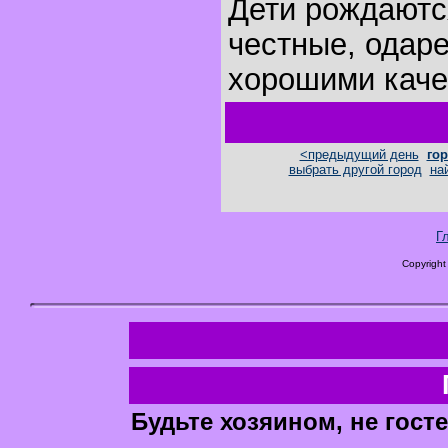
Дети рождаются
честные, одар
хорошими каче
<предыдущий день
гор
выбрать другой город
на
Г
Copyright
Будьте хозяином, не госте