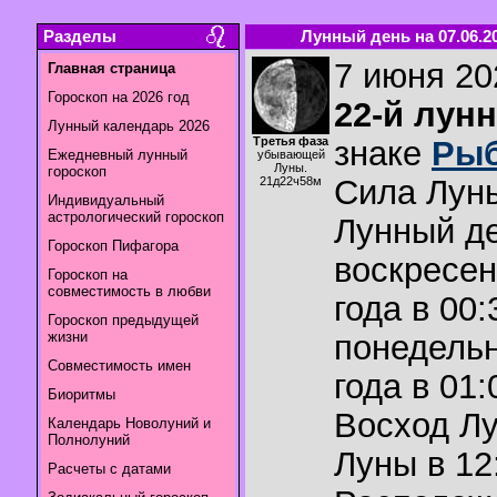
Разделы
Лунный день на 07.06.2
7 июня 202
Главная страница
Гороскоп на 2026 год
22-й лун
Лунный календарь 2026
Третья фаза
знаке
Ры
Ежедневный лунный
убывающей
Луны.
гороскоп
Сила Лун
21д22ч58м
Индивидуальный
астрологический гороскоп
Лунный де
Гороскоп Пифагора
воскресен
Гороскоп на
совместимость в любви
года в 00:
Гороскоп предыдущей
жизни
понедельн
Совместимость имен
года в 01:
Биоритмы
Восход Л
Календарь Новолуний и
Полнолуний
Луны в
12
Расчеты с датами