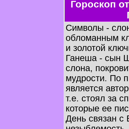
Гороскоп о
Символы - сло
обломанным клы
и золотой ключ
Ганеша - сын Ш
слона, покрови
мудрости. По 
является авто
т.е. стоял за 
которые ее пис
День связан с
незыблемость, 