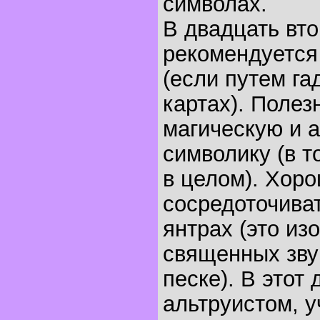
символах.
В двадцать вт
рекомендуется
(если путем гад
картах). Полез
магическую и 
символику (в т
в целом). Хор
сосредоточиват
янтрах (это из
священных звук
песке). В этот
альтруистом, у