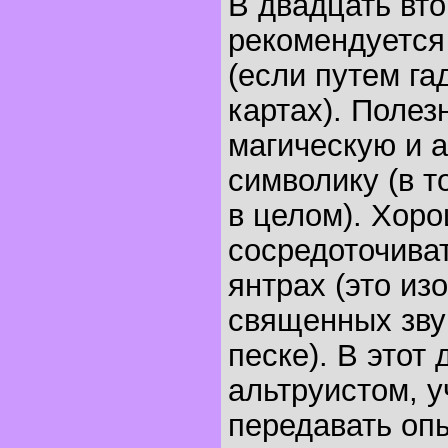
В двадцать вт
рекомендуется
(если путем гад
картах). Полез
магическую и 
символику (в т
в целом). Хор
сосредоточиват
янтрах (это из
священных звук
песке). В этот
альтруистом, у
передавать опы