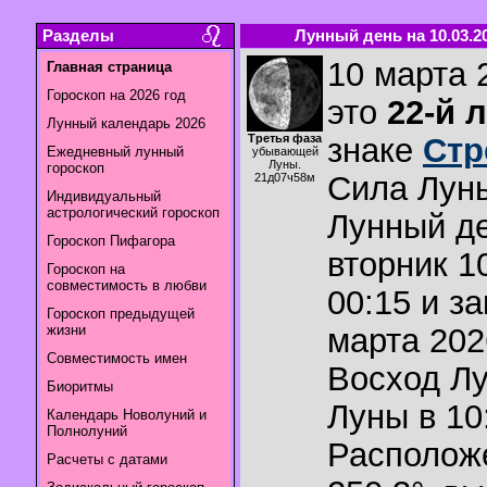
Разделы
Лунный день на 10.03.2
10 марта 
Главная страница
Гороскоп на 2026 год
это
22-й 
Лунный календарь 2026
Третья фаза
знаке
Стр
Ежедневный лунный
убывающей
Луны.
гороскоп
Сила Лун
21д07ч58м
Индивидуальный
астрологический гороскоп
Лунный де
Гороскоп Пифагора
вторник 1
Гороскоп на
совместимость в любви
00:15 и з
Гороскоп предыдущей
жизни
марта 2026
Совместимость имен
Восход Л
Биоритмы
Луны в
10
Календарь Новолуний и
Полнолуний
Располож
Расчеты с датами