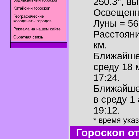
250.3°
,
вы
Зодиакальный гороскоп
Китайский гороскоп
Освещенн
Географические
Луны = 5
координаты городов
Реклама на нашем сайте
Расстояни
Обратная связь
км.
Ближайш
среду 18 
17:24.
Ближайш
в среду 1
19:12.
* время ука
Гороскоп о