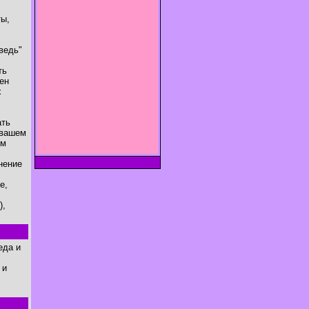
ты,
ведь"
ть
ен
х
ать
 вашем
ом
нение
е,
),
еда и
 и