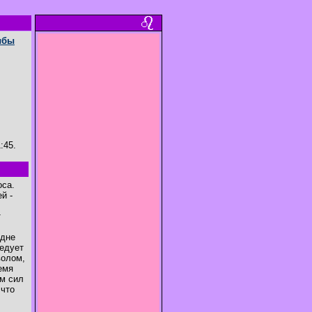
ыбы
:45.
оса.
й -
т
 дне
ледует
волом,
емя
ем сил
 что