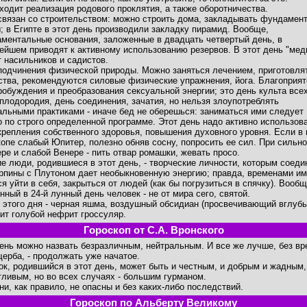
ходит реализация родового проклятия, а также оборотничества.
связан со строительством: можно строить дома, закладывать фундамен
; в Египте в этот день производили закладку пирамид. Вообще,
ментальные основания, заложенные в двадцать четвертый день, в
ейшем приводят к активному использованию резервов. В этот день "мед
т насильников и садистов.
подчинения физической природы. Можно заняться лечением, приготовля
ства, рекомендуются силовые физические упражнения, йога. Благоприят
робуждения и преобразования сексуальной энергии; это день культа все
 плодородия, день соединения, зачатия, но нельзя злоупотреблять
альными практиками - иначе бед не оберешься: заниматься ими следует
о по строго определенной программе. Этот день надо активно использов
крепления собственного здоровья, повышения духовного уровня. Если в
копе слабый Юпитер, полезно обняв сосну, попросить ее сил. При сильн
ре и слабой Венере - пить отвар ромашки, жевать просо.
е люди, родившиеся в этот день, - творческие личности, которым соеди
рпины с Плутоном дает необыкновенную энергию; правда, временами им
ся уйти в себя, закрыться от людей (как бы погрузиться в спячку). Вообщ
нный в 24-й лунный день человек - не от мира сего, святой.
 этого дня - черная яшма, воздушный обсидиан (просвечивающий вглубь
ит голубой нефрит гроссуляр.
Гороскоп от С.А. Вронского
день можно назвать безразличным, нейтральным. И все же лучше, без вр
щерба, - продолжать уже начатое.
ок, родившийся в этот день, может быть и честным, и добрым и жадным,
тливым, но во всех случаях - большим гурманом.
ни, как правило, не опасны и без каких-либо последствий.
Гороскоп по Альберту Великому