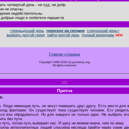
ать четвертый день - ни худ, ни добр.
ни не опасны.
дения недействительны.
- добрые люди и любители пиршеств.
<предыдущий день
гороскоп на сегодня
следующий день>
выбрать другой город
найти другой день
лунный календарь
NEW
Главная страница
Copyright 1999-2026 (c) goroskop.org
All rights reserved.
.:::.
Притча
я.
. Люди имеющие путь, не могут помешать друг другу. Есть место для в
плод фантазии. Он существует пока существует человек. Его увидеть
ся или обрадоваться. Но для каждого он только один. Не выбрать его
жить без пути.
путь, потом путь выбирает нас. И шагу не можем иначе, чем по нему.
толпа интеллигентных людей способна неспеша пройти через узкие дв