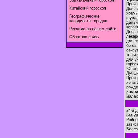
Зодиакальный гороскоп
Проис
Китайский гороскоп
День 
храмы
Географические
фунда
координаты городов
дальн
карае
Реклама на нашем сайте
День 
лекар
Обратная связь
для п
богов
сексу
тольк
для у
горос
Юпите
Лучши
Прозе
хочет
рожде
Камни
малах
24-й 
без у
Ребен
завис
Болез