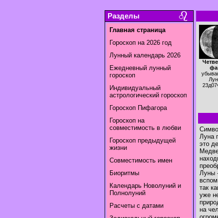
Разделы
Главная страница
Гороскоп на 2026 год
Лунный календарь 2026
Четве
Ежедневный лунный
фа
убыва
гороскоп
Лун
23д07
Индивидуальный
астрологический гороскоп
Гороскоп Пифагора
Гороскоп на
совместимость в любви
Симво
Луна 
Гороскоп предыдущей
это д
жизни
Медве
наход
Совместимость имен
преоб
Биоритмы
Луны 
вспом
Календарь Новолуний и
так к
Полнолуний
уже н
приро
Расчеты с датами
на че
огромн