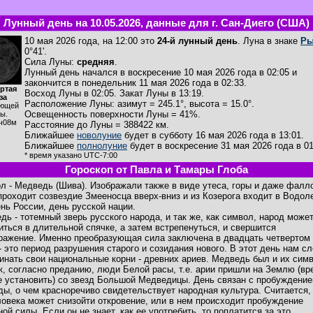
Лунный день на 10.05.2026, данные для г. Сан-Диего (США)
10 мая 2026 года, на 12:00 это
24-й лунный день
. Луна в знаке
Р
0°41'.
Сила Луны:
средняя
.
Лунный день начался в воскресение 10 мая 2026 года в 02:05 и
закончится в понедельник 11 мая 2026 года в 02:33.
ртая
Восход Луны в
02:05
. Закат Луны в
13:19
.
за
Расположение Луны
:
азимут = 245.1°
,
высота = 15.0°
.
ющей
Освещенность поверхности Луны = 41%.
ы.
ч08м
Расстояние до Луны = 388422 км.
Ближайшее
новолуние
будет в субботу 16 мая 2026 года в 13:01.
Ближайшее
полнолуние
будет в воскресение 31 мая 2026 года в 01
* время указано UTC-7:00
Гороскоп от Павла и Тамары Глоба
л - Медведь (Шива). Изображали также в виде утеса, горы и даже фалл
проходит созвездие Змееносца вверх-вниз и из Козерога входит в Водоле
ень России, день русской нации.
дь - тотемный зверь русского народа, и так же, как символ, народ може
иться в длительной спячке, а затем встрепенуться, и свершится
ражение. Именно преобразующая сила заключена в двадцать четвертом
- это период разрушения старого и созидания нового. В этот день нам с
инать свои национальные корни - древних ариев. Медведь был и их сим
ак, согласно преданию, люди Белой расы, т.е. арии пришли на Землю (вр
е установить) со звезд Большой Медведицы. День связан с пробуждени
ды, о чем красноречиво свидетельствует народная культура. Считается,
ловека может снизойти откровение, или в нем происходит пробуждение
ой силы. Если он не знает, как ее употребить, то поплатится за это.