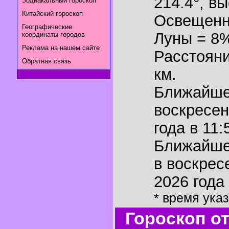
214.4°
,
вы
Зодиакальный гороскоп
Китайский гороскоп
Освещенн
Географические
Луны = 8
координаты городов
Реклама на нашем сайте
Расстояни
Обратная связь
км.
Ближайш
воскресен
года в 11:
Ближайш
в воскрес
2026 года 
* время ука
Гороскоп о