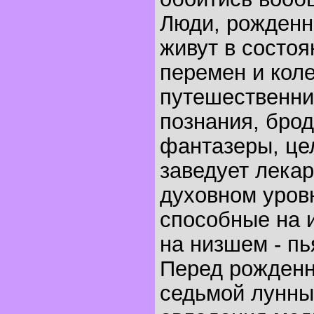
Люди, рожденны
живут в состо
перемен и кол
путешественни
познания, брод
фантазеры, це
заведует лека
духовном уровн
способные на 
на низшем - п
Перед рожденн
седьмой лунны