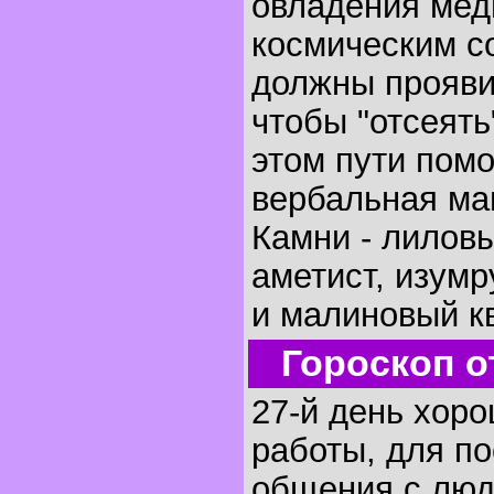
овладения мед
космическим с
должны прояви
чтобы "отсеять
этом пути помо
вербальная маг
Камни - лилов
аметист, изумр
и малиновый кв
Гороскоп о
27-й день хор
работы, для по
общения с люд