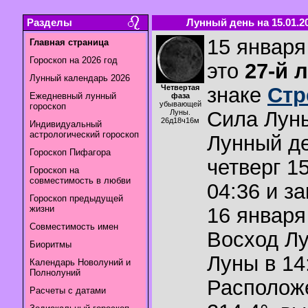
Разделы
Лунный день на 15.01.2
15 января
Главная страница
Гороскоп на 2026 год
это
27-й 
Лунный календарь 2026
Четвертая
знаке
Стр
Ежедневный лунный
фаза
убывающей
гороскоп
Сила Лун
Луны.
26д18ч16м
Индивидуальный
астрологический гороскоп
Лунный де
Гороскоп Пифагора
четверг 1
Гороскоп на
совместимость в любви
04:36 и з
Гороскоп предыдущей
жизни
16 января 
Совместимость имен
Восход Л
Биоритмы
Луны в
14
Календарь Новолуний и
Полнолуний
Располож
Расчеты с датами