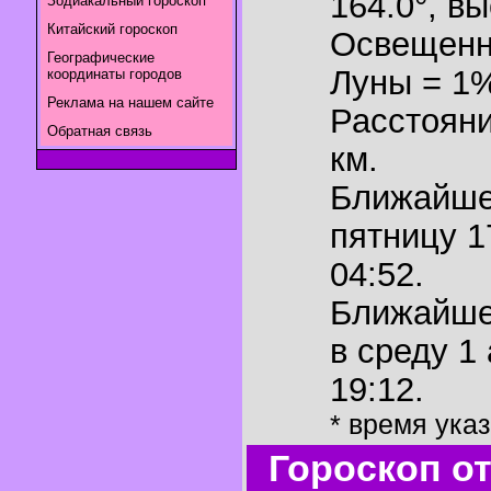
164.0°
,
вы
Зодиакальный гороскоп
Китайский гороскоп
Освещенн
Географические
Луны = 1
координаты городов
Реклама на нашем сайте
Расстояни
Обратная связь
км.
Ближайш
пятницу 1
04:52.
Ближайш
в среду 1
19:12.
* время ука
Гороскоп о