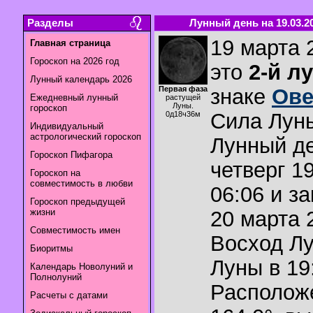
Разделы
Лунный день на 19.03.2
19 марта 
Главная страница
Гороскоп на 2026 год
это
2-й л
Лунный календарь 2026
Первая фаза
знаке
Ов
Ежедневный лунный
растущей
Луны.
гороскоп
Сила Лун
0д18ч36м
Индивидуальный
астрологический гороскоп
Лунный де
Гороскоп Пифагора
четверг 1
Гороскоп на
совместимость в любви
06:06 и з
Гороскоп предыдущей
жизни
20 марта 2
Совместимость имен
Восход Л
Биоритмы
Луны в
19
Календарь Новолуний и
Полнолуний
Располож
Расчеты с датами