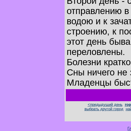
Второй день - 
отправлению в 
водою и к зача
строению, к по
этот день быва
переловлены.
Болезни кратк
Сны ничего не 
Младенцы быст
<предыдущий день
гор
выбрать другой город
на
Г