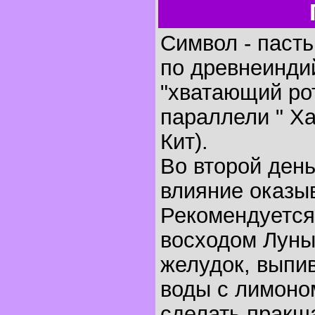
Символ - пасть,
по древнеинди
"хватающий ро
параллели " Х
Кит).
Во второй ден
влияние оказыв
Рекомендуется
восходом Луны
желудок, выпи
воды с лимоном
сделать пракша