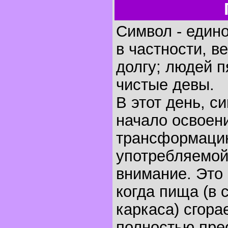
Символ - един
в частности, в
долгу; людей п
чистые девы.
В этот день, 
начало освоен
трансформацию
употребляемо
внимание. Это
когда пища (в 
каркаса) сгора
полностью прео