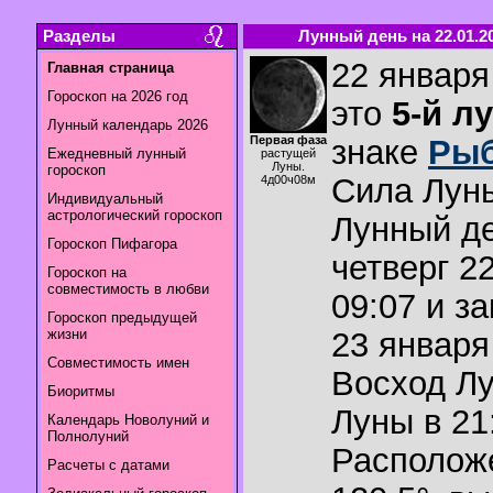
Разделы
Лунный день на 22.01.2
22 января
Главная страница
Гороскоп на 2026 год
это
5-й л
Лунный календарь 2026
Первая фаза
знаке
Ры
Ежедневный лунный
растущей
Луны.
гороскоп
Сила Лун
4д00ч08м
Индивидуальный
астрологический гороскоп
Лунный де
Гороскоп Пифагора
четверг 2
Гороскоп на
совместимость в любви
09:07 и з
Гороскоп предыдущей
жизни
23 января 
Совместимость имен
Восход Л
Биоритмы
Луны в
21
Календарь Новолуний и
Полнолуний
Располож
Расчеты с датами