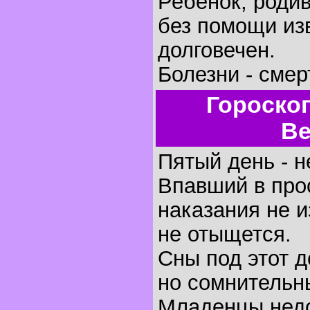
Ребенок, родив
без помощи изв
долговечен.
Болезни - смер
Гороско
Ве
Пятый день - н
Впавший в про
наказания не 
не отыщется.
Сны под этот 
но сомнительн
Младенцы недо