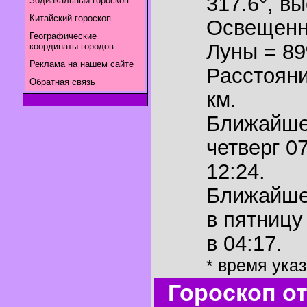
317.6°
,
вы
Зодиакальный гороскоп
Китайский гороскоп
Освещенн
Географические
Луны = 8
координаты городов
Реклама на нашем сайте
Расстояни
Обратная связь
км.
Ближайш
четверг 0
12:24.
Ближайш
в пятницу
в 04:17.
* время ука
Гороскоп о