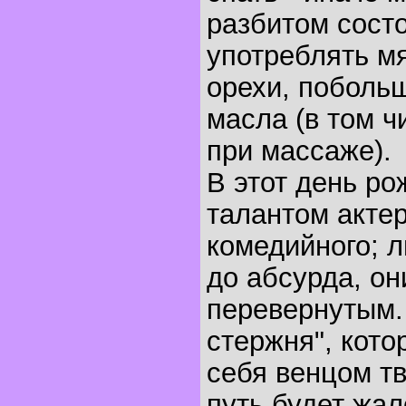
разбитом сост
употреблять м
орехи, поболь
масла (в том ч
при массаже).
В этот день р
талантом актер
комедийного; 
до абсурда, он
перевернутым.
стержня", кото
себя венцом тв
путь будет жал