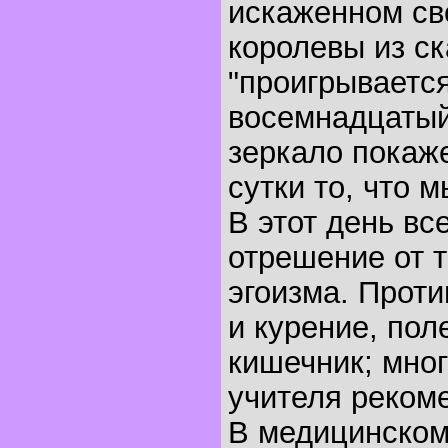
искаженном св
королевы из с
"проигрывается
восемнадцатый
зеркало покаже
сутки то, что 
В этот день в
отрешение от 
эгоизма. Прот
и курение, пол
кишечник; мно
учителя реком
В медицинском