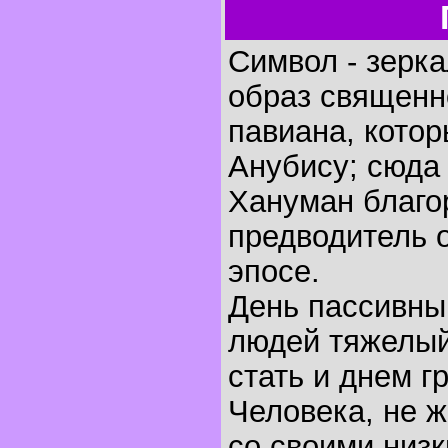
Символ - зерка
образ священно
павиана, кото
Анубису; сюда
Хануман благо
предводитель 
эпосе.
День пассивны
людей тяжелый
стать и днем г
Человека, не 
со своими низк