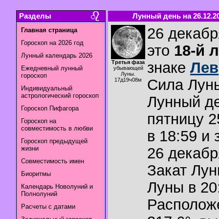
Разделы
Лунный день на 26.12.2
26 декабр
Главная страница
Гороскоп на 2026 год
это
18-й 
Лунный календарь 2026
Третья фаза
знаке
Лев
Ежедневный лунный
убывающей
Луны.
гороскоп
Сила Лун
17д19ч08м
Индивидуальный
астрологический гороскоп
Лунный де
Гороскоп Пифагора
пятницу 2
Гороскоп на
совместимость в любви
в 18:59 и
Гороскоп предыдущей
жизни
26 декабр
Совместимость имен
Закат Лу
Биоритмы
Луны в
20
Календарь Новолуний и
Полнолуний
Располож
Расчеты с датами