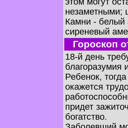
этом могут ос
незаметными; 
Камни - белый 
сиреневый аме
Гороскоп о
18-й день треб
благоразумия 
Ребенок, тогда
окажется труд
работоспособн
придет зажито
богатство.
Заболевший мо