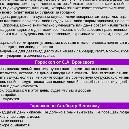
н с творчеством: паук - человек, который может противопоставить себя в
ц, индивидуалист, одиночка,, который покажет взлет творческой мысли, 
е всего, будет наказан судьбой за гордыню.
т день рождаются, в худшем случае, люди коварные, хитрецы, льстецы,
но плетущие свои сети, либо неудачники, либо творцы-одиночки, не пон
. Впрочем, можно значительно уменьшить или даже совсем избавиться 
ива девятнадцатого дня, если воспитаешь в себе высокие нравственные
тва и в жизни будешь самоотверженным, скромным человеком, несущим
.
ицинской точки зрения уязвимыми местами в теле человека являются в 
аппендикс, сигмовидная кишка.
ендуемые для девятнадцатого дня камни - лабрадор, гагат, морион, кров
лит, уваровит и зеленый гранат.
Гороскоп от С.А. Вронского
день несчастливый, поэтому лучше всего, если только позволяют
ятельства, оставаться дома и никуда не выходить. Нельзя жениться или
ить замуж, если вы не хотите сократить совместную супружескую жизнь
день особо следует опасаться пьяных людей, способных нанести ущерб
вью и даже изувечить.
ок, родившийся в этот день, будет милым и добрым.
нь пройдет.
 - сбудутся.
Гороскоп по Альберту Великому
надцатый день - опасен. Не должно в оный выезжать. Не посещать люд
х. Лучше сидеть дома.
ни не опасны.
скоре сбываются.