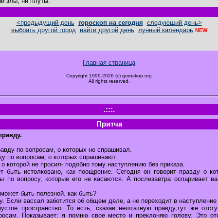
ни злы, ни плуты.
<предыдущий день
гороскоп на сегодня
следующий день>
выбрать другой город
найти другой день
лунный календарь
NEW
Главная страница
Copyright 1999-2026 (c) goroskop.org
All rights reserved.
.:::.
Притча
правду.
авду по вопросам, о которых не спрашивал.
ду по вопросам, о которых спрашивают.
, о которой не просил- подобно тому наступлению без приказа.
 быть истолковано, как поощрение. Сегодня он говорит правду о ко
ты по вопросу, которые его не касаются. А послезавтра оспаривает 
 может быть полезной. как быть?
у. Если вассал заботится об общем деле, а не переходит в наступлени
пустое пространство. То есть, сказав нештатную правду,тут же отсту
осам. Показывает: я помню свое место и преклоняю голову. Это от