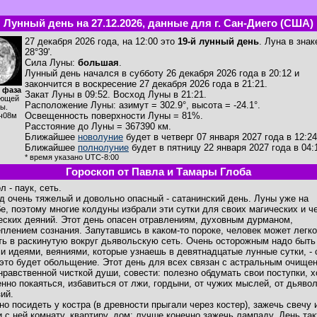
Лунный день на 27.12.2026, данные для г. Сан-Диего (США)
27 декабря 2026 года, на 12:00 это
19-й лунный день
. Луна в зна
28°39'.
Сила Луны:
большая
.
Лунный день начался в субботу 26 декабря 2026 года в 20:12 и
закончится в воскресение 27 декабря 2026 года в 21:21.
 фаза
Закат Луны в
09:52
. Восход Луны в
21:21
.
ющей
Расположение Луны
:
азимут = 302.9°
,
высота = -24.1°
.
ы.
Освещенность поверхности Луны = 81%.
ч08м
Расстояние до Луны = 367390 км.
Ближайшее
новолуние
будет в четверг 07 января 2027 года в 12:24
Ближайшее
полнолуние
будет в пятницу 22 января 2027 года в 04:
* время указано UTC-8:00
Гороскоп от Павла и Тамары Глоба
 - паук, сеть.
д очень тяжелый и довольно опасный - сатанинский день. Луны уже на
е, поэтому многие колдуны избрали эти сутки для своих магических и ч
еских деяний. Этот день опасен отравлениям, духовным дурманом,
плением сознания. Запутавшись в каком-то пороке, человек может легко
ть в раскинутую вокруг дьявольскую сеть. Очень осторожным надо быть
и идеями, веяниями, которые узнаешь в девятнадцатые лунные сутки, - 
 это будет обольщение. Этот день для всех связан с астральным очище
с нравственной чисткой души, совести: полезно обдумать свои поступки, х
нно покаяться, избавиться от лжи, гордыни, от чужих мыслей, от дьяво
ий.
но посидеть у костра (в древности прыгали через костер), зажечь свечу 
и с ней комнату, квартиру, дом; лучше конечно зажечь лампаду. День та