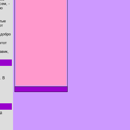
сем, -
но
ятые
от
 добро
этот
авик,
. В
ей