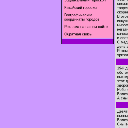
Зодиакальный гороскоп
связа
Китайский гороскоп
творе
скоре
Географические
В это
координаты городов
искус
миром
Реклама на нашем сайте
негат
качес
Обратная связь
и свет
С мед
день 
Реком
хризо
19-й 
обсто
выход
этот 
здоро
Ребен
Болез
А сны
Девят
пьяны
Болез
Сны в