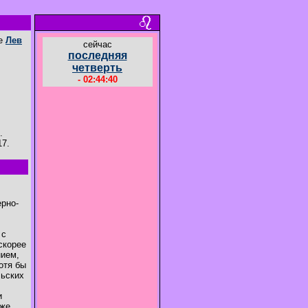
ке
Лев
cейчас
последняя
четверть
- 02:44:41
.
17.
ерно-
 с
скорее
нием,
отя бы
льских
и
кже