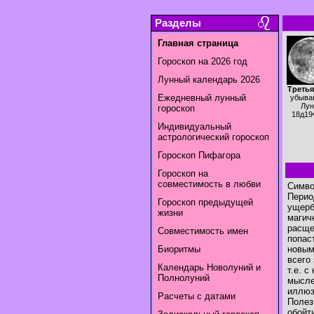
Разделы
Главная страница
Гороскоп на 2026 год
Лунный календарь 2026
Третья
Ежедневный лунный
убыва
Лун
гороскоп
18д19
Индивидуальный
астрологический гороскоп
Гороскоп Пифагора
Гороскоп на
совместимость в любви
Символ
Перио
Гороскоп предыдущей
ущерб
жизни
магич
расще
Совместимость имен
попас
Биоритмы
новым
всего
Календарь Новолуний и
т.е. 
Полнолуний
мысле
иллюз
Расчеты с датами
Полез
обойт