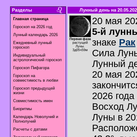
Разделы
Лунный день на 20.05.202
20 мая 202
Главная страница
Гороскоп на 2026 год
5-й лунн
Лунный календарь 2026
Первая фаза
знаке
Рак
Ежедневный лунный
растущей
Луны.
гороскоп
Сила Лун
3д05ч59м
Индивидуальный
астрологический гороскоп
Лунный де
Гороскоп Пифагора
20 мая 202
Гороскоп на
совместимость в любви
закончитс
Гороскоп предыдущей
жизни
2026 года 
Совместимость имен
Восход Л
Биоритмы
Луны в
20
Календарь Новолуний и
Полнолуний
Располож
Расчеты с датами