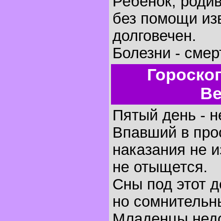
Ребенок, родив
без помощи изв
долговечен.
Болезни - смер
Гороско
Ве
Пятый день - н
Впавший в про
наказания не 
не отыщется.
Сны под этот 
но сомнительн
Младенцы недо