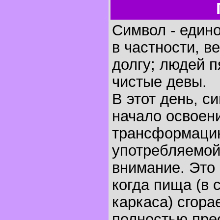
Символ - един
в частности, в
долгу; людей п
чистые девы.
В этот день, 
начало освоен
трансформацию
употребляемо
внимание. Это
когда пища (в 
каркаса) сгора
полностью прео