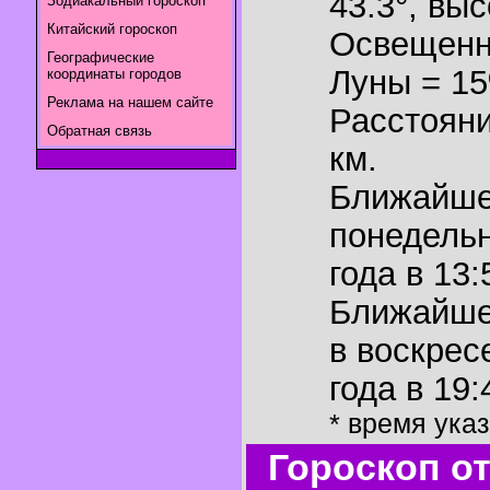
43.3°
,
выс
Зодиакальный гороскоп
Китайский гороскоп
Освещенн
Географические
Луны = 1
координаты городов
Реклама на нашем сайте
Расстояни
Обратная связь
км.
Ближайш
понедельн
года в 13:
Ближайш
в воскрес
года в 19:
* время ука
Гороскоп о