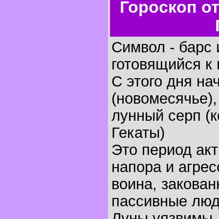
Гороскоп о
Символ - барс 
готовящийся к 
С этого дня на
(новомесячье),
лунный серп (
Гекаты)
Это период ак
напора и агрес
воина, закован
пассивные люд
Луны уязвимы, 