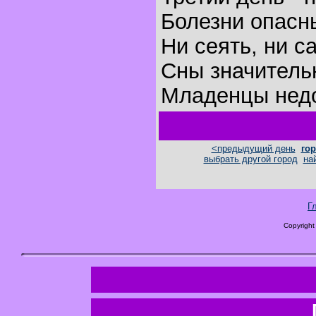
Болезни опасн
Ни сеять, ни с
Сны значитель
Младенцы недо
<предыдущий день
гор
выбрать другой город
на
Г
Copyright