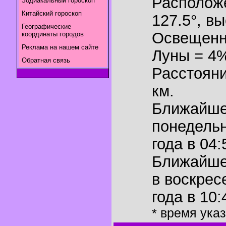
Располож
Зодиакальный гороскоп
Китайский гороскоп
127.5°
,
вы
Географические
Освещенн
координаты городов
Реклама на нашем сайте
Луны = 4
Обратная связь
Расстояни
км.
Ближайш
понедельн
года в 04:
Ближайш
в воскрес
года в 10:
* время ука