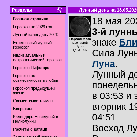
Разделы
Лунный день на 18.05.202
18 мая 202
Главная страница
Гороскоп на 2026 год
3-й лунн
Лунный календарь 2026
Первая фаза
знаке
Бли
Ежедневный лунный
растущей
Луны.
гороскоп
Сила Лун
1д13ч59м
Индивидуальный
астрологический гороскоп
Луна
.
Гороскоп Пифагора
Лунный де
Гороскоп на
совместимость в любви
понедельн
Гороскоп предыдущей
жизни
в 03:53 и 
Совместимость имен
вторник 1
Биоритмы
04:51.
Календарь Новолуний и
Полнолуний
Восход Л
Расчеты с датами