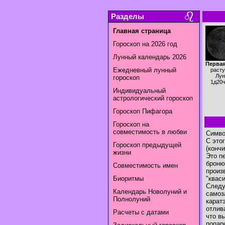
Разделы
Главная страница
Гороскоп на 2026 год
Лунный календарь 2026
Первая
Ежедневный лунный
раст
Лун
гороскоп
1д20
Индивидуальный
астрологический гороскоп
Гороскоп Пифагора
Гороскоп на
совместимость в любви
Симво
С это
Гороскоп предыдущей
(конч
жизни
Это п
броню
Совместимость имен
произ
Биоритмы
"квас
Следу
Календарь Новолуний и
самоз
Полнолуний
карат
отлив
Расчеты с датами
что в
попар