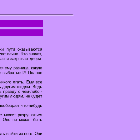
ки пути оказываются
ют вечно. Что значит,
ая и закрывая двери.
ая ему разница, какую
е выбраться?! Полное
никого лгать. Ему все
ать другим людям. Ведь
ь правду о чем-либо -
ругим людям, не будет
пообещает что-нибудь
не может разрушаться
я. Оно не может быть
ть выйти из него. Они