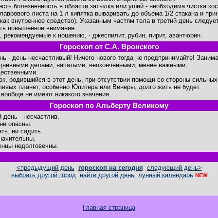
есть болезненность в области затылка или ушей - необходима чистка кос
 лаврового листа на 1 л кипятка вываривать до объема 1/2 стакана и при
 как внутреннее средство). Указанным частям тела в третий день следуе
ть повышенное внимание.
, рекомендуемые к ношению, - джеспилит, рубин, пирит, авантюрин.
Гороскоп от С.А. Вронского
ень - день несчастливый! Ничего нового тогда не предпринимайте! Заним
дневными делами, начатыми, неоконченными, менее важными,
ественными.
ок, родившийся в этот день, при отсутствии помощи со стороны сильных
ливых планет, особенно Юпитера или Венеры, долго жить не будет.
 вообще не имеют никакого значения.
Гороскоп по Альберту Великому
й день - несчастлив.
ни опасны.
ть, ни садить.
начительны.
нцы недолговечны.
<предыдущий день
гороскоп на сегодня
следующий день>
выбрать другой город
найти другой день
лунный календарь
NEW
Главная страница