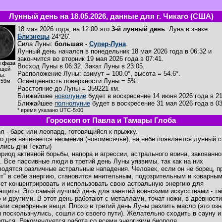
Лунный день на 18.05.2026, данные для г. Чикаго (США)
18 мая 2026 года, на 12:00 это
3-й лунный день
. Луна в знаке
Близнецы
24°26'.
Сила Луны:
большая -
Супер-Луна
.
Лунный день начался в понедельник 18 мая 2026 года в 06:32 и
закончится во вторник 19 мая 2026 года в 07:41.
 фаза
Восход Луны в
06:32
. Закат Луны в
23:05
.
ущей
Расположение Луны
:
азимут = 100.0°
,
высота = 54.6°
.
ы.
Освещенность поверхности Луны = 5%.
ч59м
Расстояние до Луны = 359221 км.
Ближайшее
новолуние
будет в воскресение 14 июня 2026 года в 21
Ближайшее
полнолуние
будет в воскресение 31 мая 2026 года в 03
* время указано UTC-5:00
Гороскоп от Павла и Тамары Глоба
л - барс или леопард, готовящийся к прыжку.
го дня начинается неомения (новомесячье), на небе появляется лунный 
ились дни Гекаты)
ериод активной борьбы, напора и агрессии, астрального воина, закованно
. Все пассивные люди в третий день Луны уязвимы, так как на них
водятся различные астральные нападения. Человек, если он не борец, п
ит" в себе энергию, становится мнительным, подозрительным и коварным
ет концентрировать и использовать свою астральную энергию для
ащиты. Это самый лучший день для занятий воинскими искусствами - та
э и другими. В этот день работают с металлами, точат ножи, в древности
али серебряные вещи. Плохо в третий день Луны разлить масло (это озн
ы поскользнулись, сошли со своего пути). Желательно сходить в сауну и
иться. Рекомендуется работа со всеми энергиями биополя.