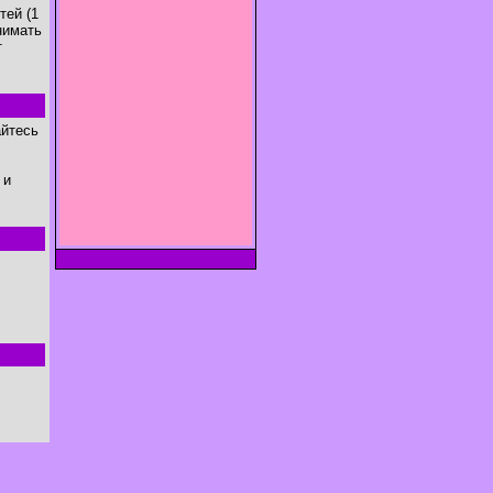
тей (1
нимать
т
айтесь
 и