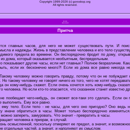
Copyright 1999-2026 (c) goroskop.org
All rights reserved.
.:::.
Притча
тся главных часов, для него не может существовать пути. И поис
ысла и надежды. Жизнь в представлении человека и его тело существу
идимого предела во времени. Он беспорядочно бродит по дому, открыв
 из дома, который оказывается необъятным, беспредельным.
то показывают другие часы, если нет главных? Полное безразличие. Как
рыть, если их бесконечно много?! Если из дома все равно никогда н
Такому человеку можно говорить правду, потому что он не побуждает 
. Но такому человеку не говорят ничего из того, чего не хотят передав
гда он кому-нибудь скажет. Если очень хочется хоть кому-нибудь сказат
о человека. Но если кто-то опасается, что сказанное станет известно д
 не пообещает чего-нибудь, он сможет все-таки это сделать. Если он 
е выполнить. Ему все равно.
, ему тело. Если тело - не часы, для чего оно пригодно? Оно ведь 
ку иначе обратиться в часы. Может только беспорядочно изменятьс
 можно запереть, замуровать. Что значит - превратить в часы.
ращает человека в призрак, в случай.
нь осмысленной, поскольку отмеряют ее предел, а значит, и возможнос
е отдельных частей, а значит, и наполняют их смыслом.