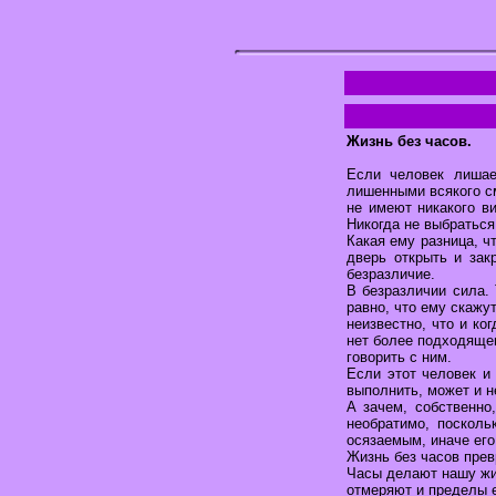
Жизнь без часов.
Если человек лишае
лишенными всякого см
не имеют никакого в
Никогда не выбраться
Какая ему разница, ч
дверь открыть и зак
безразличие.
В безразличии сила. 
равно, что ему скажут
неизвестно, что и ко
нет более подходящег
говорить с ним.
Если этот человек и
выполнить, может и н
А зачем, собственно
необратимо, посколь
осязаемым, иначе его
Жизнь без часов прев
Часы делают нашу жиз
отмеряют и пределы е