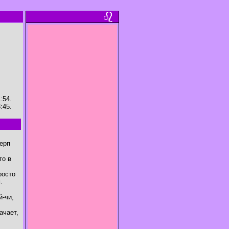
:54.
:45.
серп
го в
росто
.
й-чи,
ачает,