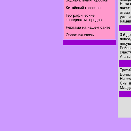
Зодиакальный гороскоп
Если 
Китайский гороскоп
пакет
отвар
Географические
уделя
координаты городов
Камни
Реклама на нашем сайте
3-й д
Обратная связь
повсе
несущ
Ребен
счаст
А сны
Трети
Болез
Ни сея
Сны з
Младе