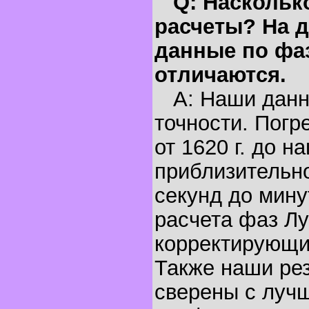
Q: Наскольк
расчеты? На д
данные по фа
отличаются.
A: Наши данн
точности. Погр
от 1620 г. до н
приблизительно
секунд до мину
расчета фаз Лу
корректирующи
Также наши ре
сверены с луч