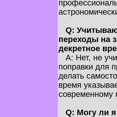
профессионал
астрономическ
Q: Учитываю
переходы на з
декретное вр
A: Нет, не уч
поправки для п
делать самосто
время указывае
современному 
Q: Могу ли 