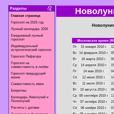
Разделы
Новолуни
Главная страница
Гороскоп на 2026 год
Новолуния
Лунный календарь 2026
Ежедневный лунный
гороскоп
Московское время (M
Индивидуальный
Пт
15 января 2010 г.
10
астрологический гороскоп
Вс
14 февраля 2010 г.
05
Гороскоп Пифагора
Вт
16 марта 2010 г.
00
Гороскоп на
Ср
14 апреля 2010 г.
15
совместимость в любви
Пт
14 мая 2010 г.
04
Гороскоп предыдущей
жизни
Сб
12 июня 2010 г.
14
Вс
11 июля 2010 г.
22
Совместимость имен
Вт
10 августа 2010 г.
06
Биоритмы
Ср
08 сентября 2010 г.
13
Календарь Новолуний и
Полнолуний
Чт
07 октября 2010 г.
21
Расчеты с датами
Сб
06 ноября 2010 г.
07
Вс
05 декабря 2010 г.
20