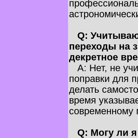
профессионал
астрономическ
Q: Учитываю
переходы на з
декретное вр
A: Нет, не уч
поправки для п
делать самосто
время указывае
современному 
Q: Могу ли 