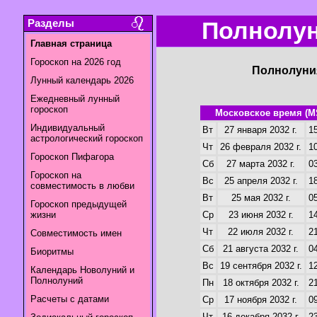
Разделы
Полнолун
Главная страница
Гороскоп на 2026 год
Полнолуния
Лунный календарь 2026
Ежедневный лунный
гороскоп
Московское время (M
Индивидуальный
Вт
27 января 2032 г.
15
астрологический гороскоп
Чт
26 февраля 2032 г.
10
Гороскоп Пифагора
Сб
27 марта 2032 г.
03
Гороскоп на
Вс
25 апреля 2032 г.
18
совместимость в любви
Вт
25 мая 2032 г.
05
Гороскоп предыдущей
жизни
Ср
23 июня 2032 г.
14
Чт
22 июля 2032 г.
21
Совместимость имен
Сб
21 августа 2032 г.
04
Биоритмы
Вс
19 сентября 2032 г.
12
Календарь Новолуний и
Полнолуний
Пн
18 октября 2032 г.
21
Расчеты с датами
Ср
17 ноября 2032 г.
09
Чт
16 декабря 2032 г.
23