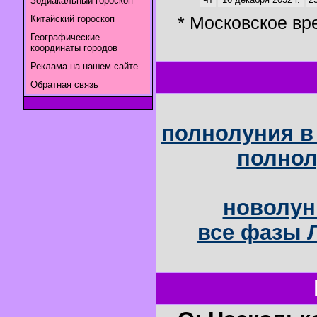
Зодиакальный гороскоп
* Московское вр
Китайский гороскоп
Географические
координаты городов
Реклама на нашем сайте
Обратная связь
полнолуния в 
полнол
новолун
все фазы Л