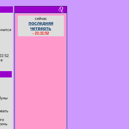
cейчас
последняя
четверть
ончится
- 21:11:53
22:52.
 в
Луны
овать
его
рочь