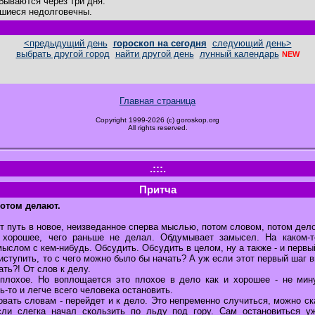
бываются через три дня.
шиеся недолговечны.
<предыдущий день
гороскоп на сегодня
следующий день>
выбрать другой город
найти другой день
лунный календарь
NEW
Главная страница
Copyright 1999-2026 (c) goroskop.org
All rights reserved.
.:::.
Притча
потом делают.
 путь в новое, неизведанное сперва мыслью, потом словом, потом дел
 хорошее, чего раньше не делал. Обдумывает замысел. На каком-т
ыслом с кем-нибудь. Обсудить. Обсудить в целом, ну а также - и первы
иступить, то с чего можно было бы начать? А уж если этот первый шаг 
ать?! От слов к делу.
плохое. Но воплощается это плохое в дело как и хорошее - не мин
ь-то и легче всего человека остановить.
вать словам - перейдет и к дело. Это непременно случиться, можно ска
если слегка начал скользить по льду под гору. Сам остановиться у