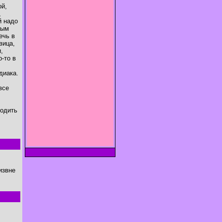
ой,
,
й надо
ным
ечь в
вица,
,
-то в
диака.
все
водить
извне