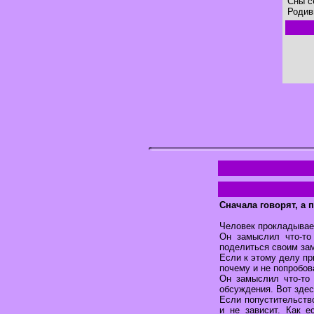
Сны с
Родив
Cначала говорят, а 
Человек прокладывает
Он замыслил что-то
поделиться своим зам
Если к этому делу пр
почему и не попробов
Он замыслил что-то 
обсуждения. Вот здес
Если попустительство
и не зависит. Как 