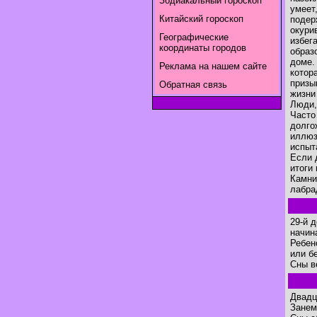
Зодиакальный гороскоп
умеет
Китайский гороскоп
подер
окури
Географические
избег
координаты городов
образ
доме.
Реклама на нашем сайте
котор
призы
Обратная связь
жизни
Люди,
Часто
долго
иллюз
испыт
Если 
итоги
Камни
лабра
29-й 
начин
Ребен
или б
Сны в
Двадц
Занем