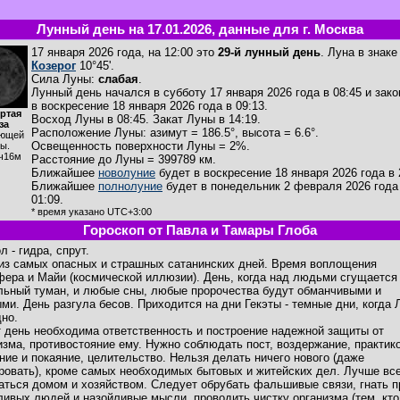
Лунный день на 17.01.2026, данные для г. Москва
17 января 2026 года, на 12:00 это
29-й лунный день
. Луна в знаке
Козерог
10°45'.
Сила Луны:
слабая
.
Лунный день начался в субботу 17 января 2026 года в 08:45 и зак
в воскресение 18 января 2026 года в 09:13.
ртая
Восход Луны в
08:45
. Закат Луны в
14:19
.
за
Расположение Луны
:
азимут = 186.5°
,
высота = 6.6°
.
ющей
Освещенность поверхности Луны = 2%.
ы.
ч16м
Расстояние до Луны = 399789 км.
Ближайшее
новолуние
будет в воскресение 18 января 2026 года в 
Ближайшее
полнолуние
будет в понедельник 2 февраля 2026 года
01:09.
* время указано UTC+3:00
Гороскоп от Павла и Тамары Глоба
 - гидра, спрут.
из самых опасных и страшных сатанинских дней. Время воплощения
ера и Майи (космической иллюзии). День, когда над людьми сгущается
льный туман, и любые сны, любые пророчества будут обманчивыми и
ми. День разгула бесов. Приходится на дни Гекэты - темные дни, когда 
дно.
т день необходима ответственность и построение надежной защиты от
изма, противостояние ему. Нужно соблюдать пост, воздержание, практик
ние и покаяние, целительство. Нельзя делать ничего нового (даже
ровать), кроме самых необходимых бытовых и житейских дел. Лучше вс
аться домом и хозяйством. Следует обрубать фальшивые связи, гнать п
ливых людей и назойливые мысли, проводить чистку организма (тем, кто