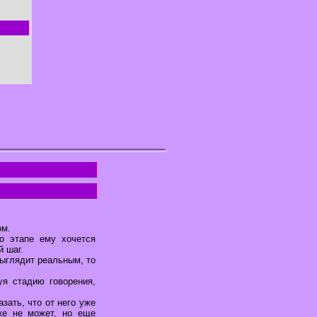
ом.
о этапе ему хочется
й шаг.
выглядит реальным, то
уя стадию говорения,
зать, что от него уже
же не может, но еще