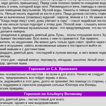
, надо делать пракшалану). Перед сном полезно провести очищение вод
жать в очень холодной воде ноги. Рекомендуется жечь лампады и свечи
вая помещение багульником. Мутной воды, темноты и темных помещени
ать. Нельзя носить изделий из кости и рога. Пища должна состоять глав
ом из выпеченных (злаковых) изделий - пирогов, блинов и т.п. Их важно п
 "Когда люди пекут хлеб, дэвы убегают в горы" - гласит индийская посло
ая как нельзя лучше подходит к этому дню. Плохой знак - слышать вопли
в трубы, протяжные музыкальные звуки - это предупреждение, что вы что
 делаете неверно.
 рожденные в двадцать девятый день Луны, - козлы отпущения всего Зо
 бывают бесноватыми. Всю жизнь с кем-то сражаются. Как правило,
жители, но неудачники. Им можно дать только один совет: пройти через 
ии и искушения, набить всевозможные шишки и постараться выйти из
аний живыми и с достоинством.
двадцать девятый день - последний в лунном месяце, в него можно под
 месяца.
 этого дня - черный жемчуг, перламутр, обсидиан, кахолонг, белый опал,
дор, цветная яшма.
Гороскоп от С.А. Вронского
день основательно несчастлив - во всем и для всего. Ничего не следует
ать, предпринимать все пойдет вкривь и вкось.
ок, родившийся в этот день, долго не проживет без помощи со стороны, 
ез поддержки в гороскопе рождения сильных Юпитера или Венеры.
есьма правдивы.
Гороскоп по Альберту Великому
ать девятый день - несчастливый для всего.
огающие, однако в нем выздоравливают.