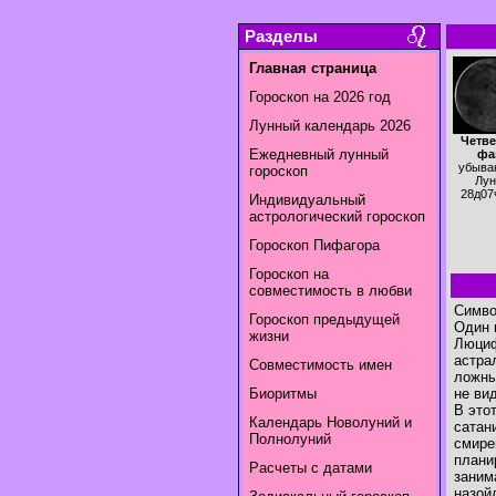
Разделы
Главная страница
Гороскоп на 2026 год
Лунный календарь 2026
Четве
Ежедневный лунный
фа
убыва
гороскоп
Лун
28д07
Индивидуальный
астрологический гороскоп
Гороскоп Пифагора
Гороскоп на
совместимость в любви
Символ
Гороскоп предыдущей
Один 
жизни
Люциф
астра
Совместимость имен
ложны
Биоритмы
не ви
В это
Календарь Новолуний и
сатан
Полнолуний
смире
плани
Расчеты с датами
заним
назой