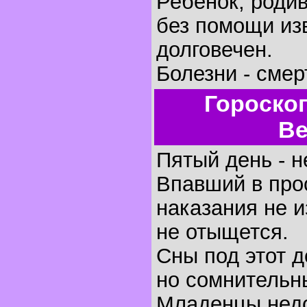
Ребенок, родив
без помощи изв
долговечен.
Болезни - смер
Гороско
Ве
Пятый день - н
Впавший в про
наказания не 
не отыщется.
Сны под этот 
но сомнительн
Младенцы недо