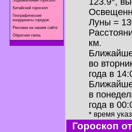
123.9°
,
вы
Зодиакальный гороскоп
Китайский гороскоп
Освещенн
Географические
Луны = 1
координаты городов
Реклама на нашем сайте
Расстояни
Обратная связь
км.
Ближайш
во вторни
года в 14:
Ближайш
в понедел
года в 00:
* время ука
Гороскоп о