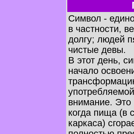
Символ - един
в частности, в
долгу; людей п
чистые девы.
В этот день, 
начало освоен
трансформацию
употребляемо
внимание. Это
когда пища (в 
каркаса) сгора
полностью прео