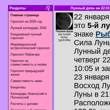
Разделы
Лунный день на 22.01
22 января
Главная страница
Гороскоп на 2026 год
это
5-й л
Лунный календарь 2026
Первая фаза
знаке
Ры
Ежедневный лунный
растущей
Луны.
гороскоп
Сила Лун
3д14ч08м
Индивидуальный
астрологический гороскоп
Лунный де
Гороскоп Пифагора
четверг 2
Гороскоп на
совместимость в любви
10:05 и з
Гороскоп предыдущей
жизни
23 января 
Совместимость имен
Восход Л
Биоритмы
Луны в
21
Календарь Новолуний и
Полнолуний
Располож
Расчеты с датами