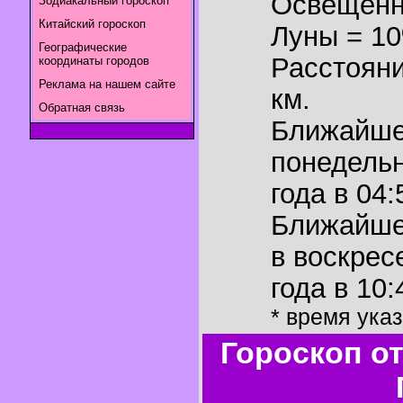
Освещенн
Зодиакальный гороскоп
Китайский гороскоп
Луны = 1
Географические
Расстояни
координаты городов
Реклама на нашем сайте
км.
Обратная связь
Ближайш
понедельн
года в 04:
Ближайш
в воскрес
года в 10:
* время ука
Гороскоп о