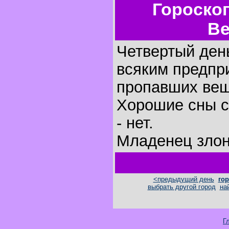
Гороско
Ве
Четвертый день
всяким предпр
пропавших вещ
Хорошие сны с
- нет.
Младенец злон
<предыдущий день
гор
выбрать другой город
на
Г