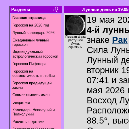
Разделы
Лунный день на 19.05.
19 мая 202
Главная страница
Гороскоп на 2026 год
4-й лунн
Лунный календарь 2026
Первая фаза
знаке
Рак
Ежедневный лунный
растущей
Луны.
гороскоп
Сила Лун
2д13ч59м
Индивидуальный
астрологический гороскоп
Лунный де
Гороскоп Пифагора
вторник 1
Гороскоп на
совместимость в любви
07:41 и з
Гороскоп предыдущей
жизни
мая 2026 г
Совместимость имен
Восход Л
Биоритмы
Располож
Календарь Новолуний и
Полнолуний
88.5°
,
выс
Расчеты с датами