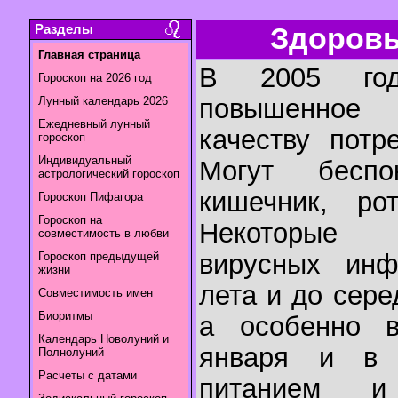
Разделы
Здоровье
Главная страница
В 2005 год
Гороскоп на 2026 год
повышенное
Лунный календарь 2026
Ежедневный лунный
качеству потр
гороскоп
Индивидуальный
Могут бесп
астрологический гороскоп
кишечник, рот
Гороскоп Пифагора
Гороскоп на
Некоторые 
совместимость в любви
вирусных инф
Гороскоп предыдущей
жизни
лета и до сере
Совместимость имен
Биоритмы
а особенно в
Календарь Новолуний и
января и в 
Полнолуний
Расчеты с датами
питанием и