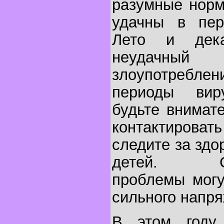
разумные норм
удачны в пер
Лето и дек
неудачны
злоупотреб
периоды вир
будьте внимат
контактироват
следите за здо
детей. Сер
проблемы могу
сильного напря
В этом году