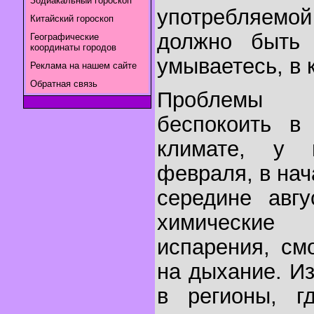
Зодиакальный гороскоп
употребляемо
Китайский гороскоп
должно быть 
Географические
координаты городов
умываетесь, в 
Реклама на нашем сайте
Обратная связь
Проблемы 
беспокоить в
климате, у 
февраля, в нач
середине авгу
химические
испарения, смо
на дыхание. И
в регионы, г