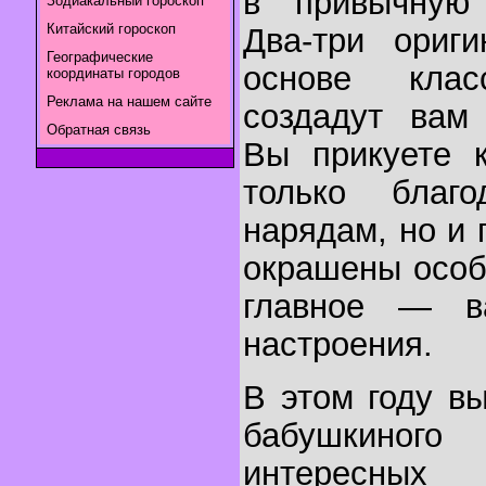
в привычную 
Зодиакальный гороскоп
Китайский гороскоп
Два-три ориг
Географические
основе клас
координаты городов
Реклама на нашем сайте
создадут вам 
Обратная связь
Вы прикуете 
только благо
нарядам, но и 
окрашены особ
главное — ва
настроения.
В этом году в
бабушкиног
интересных