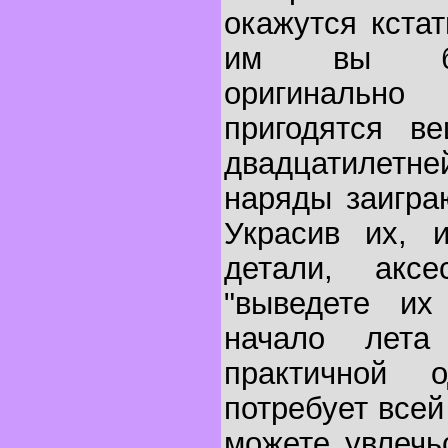
окажутся кста
им вы буд
оригинально
пригодятся в
двадцатилетне
наряды заигра
Украсив их, 
детали, акс
"выведете их
начало лет
практичной 
потребует все
можете увлечь