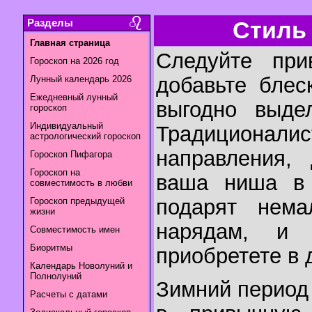
Разделы
Стиль 
Главная страница
Следуйте при
Гороскоп на 2026 год
добавьте блес
Лунный календарь 2026
Ежедневный лунный
выгодно выде
гороскоп
Индивидуальный
Традиционалис
астрологический гороскоп
направления,
Гороскоп Пифагора
Гороскоп на
ваша ниша в 
совместимость в любви
подарят нем
Гороскоп предыдущей
жизни
нарядам, и
Совместимость имен
Биоритмы
приобретете в 
Календарь Новолуний и
Полнолуний
Зимний период
Расчеты с датами