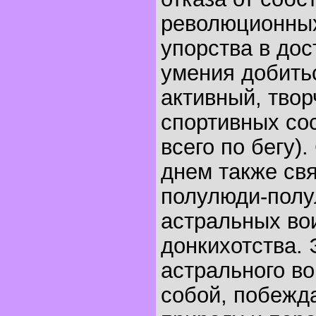
революционных
упорства в дос
умения добить
активный, твор
спортивных со
всего по бегу)
днем также св
полулюди-полу
астральных во
донкихотства. 
астрального в
собой, побежд