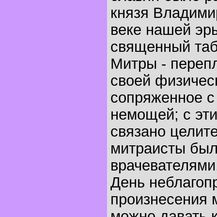
князя Владими
веке нашей эр
священный таб
Митры - переп
своей физичес
сопряженное с
немощей; с эт
связано целите
митраисты был
врачевателями
День неблагоп
произнесения м
можно давать к