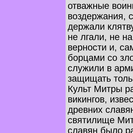
отважные воин
воздержания, с
держали клятву
не лгали, не н
верности и, са
борцами со зло
служили в арм
защищать толь
Культ Митры р
викингов, изве
древних славя
святилище Мит
славян было р