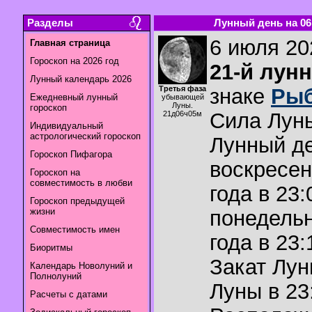
Разделы
Лунный день на 06.
6 июля 202
Главная страница
Гороскоп на 2026 год
21-й лун
Лунный календарь 2026
Третья фаза
знаке
Ры
Ежедневный лунный
убывающей
Луны.
гороскоп
Сила Лун
21д06ч05м
Индивидуальный
астрологический гороскоп
Лунный де
Гороскоп Пифагора
воскресен
Гороскоп на
совместимость в любви
года в 23:
Гороскоп предыдущей
жизни
понедельн
Совместимость имен
года в 23:
Биоритмы
Закат Лу
Календарь Новолуний и
Полнолуний
Луны в
23
Расчеты с датами