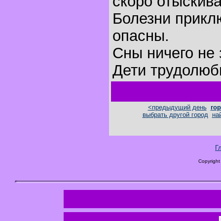
скоро отыскива
Болезни прикл
опасны.
Сны ничего не 
Дети трудолюб
<предыдущий день
гор
выбрать другой город
на
Г
Copyright