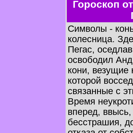
Гороскоп о
Символы - конь
колесница. Зд
Пегас, оседлав
освободил Анд
кони, везущие 
которой воссе
связанные с эт
Время неукрот
вперед, ввысь,
бесстрашия, д
отказа от собс