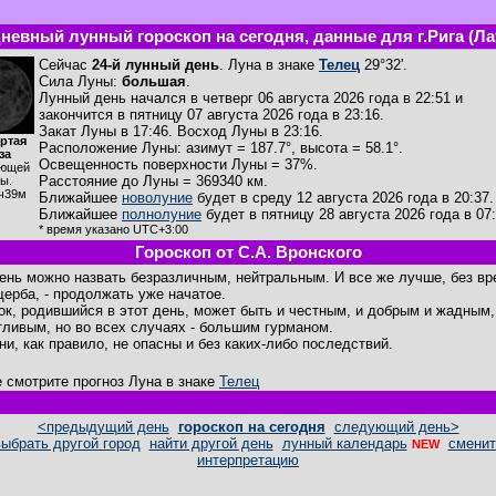
невный лунный гороскоп на сегодня, данные для г.Рига (Ла
Сейчас
24-й лунный день
. Луна в знаке
Телец
29°32'.
Сила Луны:
большая
.
Лунный день начался в четверг 06 августа 2026 года в 22:51 и
закончится в пятницу 07 августа 2026 года в 23:16.
Закат Луны в
17:46
. Восход Луны в
23:16
.
ртая
Расположение Луны
:
азимут = 187.7°
,
высота = 58.1°
.
за
Освещенность поверхности Луны = 37%.
ющей
Расстояние до Луны = 369340 км.
ы.
ч39м
Ближайшее
новолуние
будет в среду 12 августа 2026 года в 20:37.
Ближайшее
полнолуние
будет в пятницу 28 августа 2026 года в 07:
* время указано UTC+3:00
Гороскоп от С.А. Вронского
день можно назвать безразличным, нейтральным. И все же лучше, без вр
щерба, - продолжать уже начатое.
ок, родившийся в этот день, может быть и честным, и добрым и жадным,
тливым, но во всех случаях - большим гурманом.
ни, как правило, не опасны и без каких-либо последствий.
е смотрите прогноз Луна в знаке
Телец
<предыдущий день
гороскоп на сегодня
следующий день>
выбрать другой город
найти другой день
лунный календарь
сменит
NEW
интерпретацию