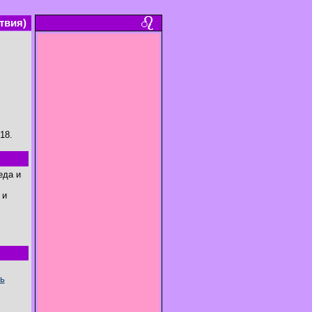
твия)
18.
еда и
 и
ь