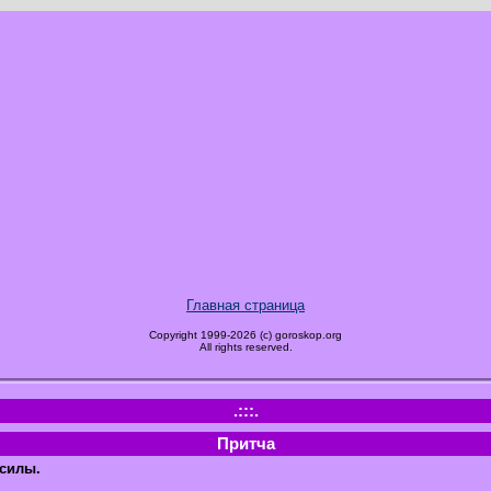
Главная страница
Copyright 1999-2026 (c) goroskop.org
All rights reserved.
.:::.
Притча
силы.