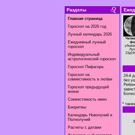
Разделы
Ежед
Главная страница
Гороскоп на 2026 год
Лунный календарь 2026
Четве
Ежедневный лунный
фа
убыва
гороскоп
Лун
23д19
Индивидуальный
астрологический гороскоп
Гороскоп Пифагора
Гороскоп на
24-й 
совместимость в любви
без у
Ребен
Гороскоп предыдущей
завис
жизни
Болез
Совместимость имен
* такж
Биоритмы
Календарь Новолуний и
Полнолуний
Расчеты с датами