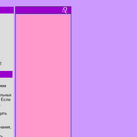
.
7.
нием
ельных
. Если
.
дить
нания,
ть