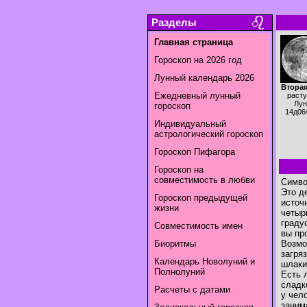
Разделы
Главная страница
Гороскоп на 2026 год
Лунный календарь 2026
Вторая
Ежедневный лунный
раст
Лун
гороскоп
14д06
Индивидуальный
астрологический гороскоп
Гороскоп Пифагора
Гороскоп на
совместимость в любви
Симво
Это д
Гороскоп предыдущей
источ
жизни
четыр
граду
Совместимость имен
вы пр
Биоритмы
Возмо
загря
Календарь Новолуний и
шлаки
Полнолуний
Есть 
сладк
Расчеты с датами
у чел
заним