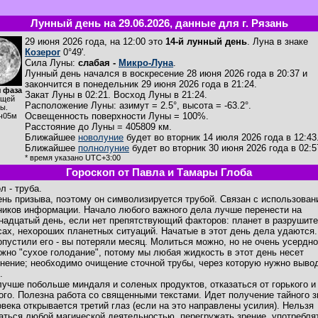
Лунный день на 29.06.2026, данные для г. Рязань
29 июня 2026 года, на 12:00 это
14-й лунный день
. Луна в знаке
Козерог
0°49'.
Сила Луны:
слабая -
Микро-Луна
.
Лунный день начался в воскресение 28 июня 2026 года в 20:37 и
закончится в понедельник 29 июня 2026 года в 21:24.
 фаза
Закат Луны в
02:21
. Восход Луны в
21:24
.
ущей
Расположение Луны
:
азимут = 2.5°
,
высота = -63.2°
.
ы.
Освещенность поверхности Луны = 100%.
ч05м
Расстояние до Луны = 405809 км.
Ближайшее
новолуние
будет во вторник 14 июля 2026 года в 12:43
Ближайшее
полнолуние
будет во вторник 30 июня 2026 года в 02:5
* время указано UTC+3:00
Гороскоп от Павла и Тамары Глоба
л - труба.
ень призыва, поэтому он символизируется трубой. Связан с использова
ников информации. Начало любого важного дела лучше перенести на
надцатый день, если нет препятствующий факторов: планет в разрушит
сах, нехороших планетных ситуаций. Начатые в этот день дела удаются
опустили его - вы потеряли месяц. Молиться можно, но не очень усердно
жно "сухое голодание", потому мы любая жидкость в этот день несет
знение; необходимо очищение сточной трубы, через которую нужно выво
.
лучше побольше миндаля и соленых продуктов, отказаться от горького и
ого. Полезна работа со священными текстами. Идет получение тайного з
овека открывается третий глаз (если на это направлены усилия). Нельзя
аться любой магической деятельностью, перегружать зрение, употребля