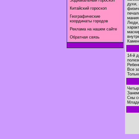
Зодиакальный гороскоп
духи,
Китайский гороскоп
физич
печал
Географические
мания
координаты городов
Люди,
харак
Реклама на нашем сайте
маски
внутр
Обратная связь
Камен
14-й 
полез
Ребен
Все з
Тольк
Четыр
Занем
Сны с
Младе