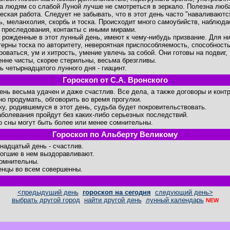
 а людям со слабой Луной лучше не смотреться в зеркало. Полезна люб
еская работа. Следует не забывать, что в этот день часто "наваливаютс
ь, меланхолия, скорбь и тоска. Происходит много самоубийств, наблюда
 преследования, контакты с иными мирами.
 рожденные в этот лунный день, имеют к чему-нибудь призвание. Для н
терны тоска по авторитету, невероятная приспособляемость, способност
роваться, ум и хитрость, умение увлечь за собой. Они готовы на подвиг,
енне чисты, скорее стерильны, весьма брезгливы.
ь четырнадцатого лунного дня - гиацинт.
Гороскоп от С.А. Вронского
день весьма удачен и даже счастлив. Все дела, а также договоры и конт
но продумать, обговорить во время прогулки.
ку, родившемуся в этот день, судьба будет покровительствовать.
аболевания пройдут без каких-либо серьезных последствий.
о сны могут быть более или менее сомнительны.
Гороскоп по Альберту Великому
надцатый день - счастлив.
огшие в нем выздоравливают.
омнительны.
нцы во всем совершенны.
<предыдущий день
гороскоп на сегодня
следующий день>
выбрать другой город
найти другой день
лунный календарь
NEW