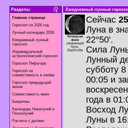
Разделы
Ежедневный лунный гороскоп
Сейчас
2
Главная страница
Гороскоп на 2026 год
Луна в зн
Лунный календарь 2026
Четвертая
22°50'.
Ежедневный лунный
фаза
убывающей
гороскоп
Сила Лун
Луны.
25д10ч18м
Индивидуальный
астрологический гороскоп
Лунный де
Гороскоп Пифагора
субботу 8
Гороскоп на
совместимость в любви
00:05 и з
Гороскоп предыдущей
жизни
воскресен
Совместимость имен
года в 01:
Биоритмы
Восход Л
Календарь Новолуний и
Полнолуний
Луны в
16
Расчеты с датами