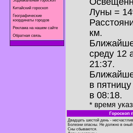
Освещенн
Зодиакальный гороскоп
Китайский гороскоп
Луны = 1
Географические
Расстояни
координаты городов
Реклама на нашем сайте
км.
Обратная связь
Ближайш
среду 12 
21:37.
Ближайш
в пятницу
в 08:18.
* время ука
Гороскоп 
Двадцать шестой день - несчастлив
Болезни опасны. Не должно в оный 
Сны сбываются.