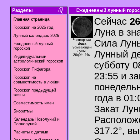
Разделы
Ежедневный лунный гороск
Сейчас
2
Главная страница
Гороскоп на 2026 год
Луна в зн
Лунный календарь 2026
Четвертая
Сила Лун
Ежедневный лунный
фаза
убывающей
гороскоп
Лунный де
Луны.
26д04ч44м
Индивидуальный
астрологический гороскоп
субботу 0
Гороскоп Пифагора
23:55 и з
Гороскоп на
совместимость в любви
понедельн
Гороскоп предыдущей
жизни
года в 01:
Совместимость имен
Закат Лу
Биоритмы
Располож
Календарь Новолуний и
Полнолуний
317.2°
,
вы
Расчеты с датами