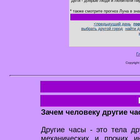
Дети - добрые люди и любители пи
* также смотрите прогноз Луна в зн
<предыдущий день
гор
выбрать другой город
найти д
Г
Copyright
Зачем человеку другие ча
Другие часы - это тела др
механических и прочих и