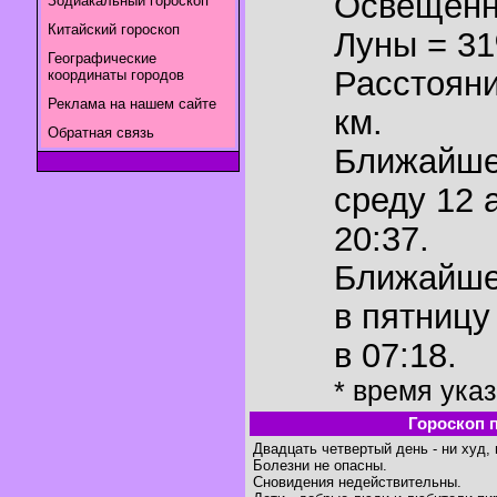
Освещенн
Зодиакальный гороскоп
Китайский гороскоп
Луны = 3
Географические
Расстояни
координаты городов
Реклама на нашем сайте
км.
Обратная связь
Ближайш
среду 12 
20:37.
Ближайш
в пятницу
в 07:18.
* время ука
Гороскоп 
Двадцать четвертый день - ни худ, 
Болезни не опасны.
Сновидения недействительны.