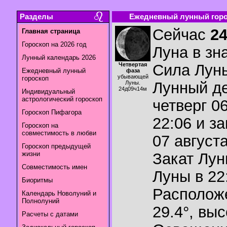
Разделы
Ежедневный лунный горос
Сейчас
2
Главная страница
Гороскоп на 2026 год
Луна в зн
Лунный календарь 2026
Четвертая
Сила Лун
Ежедневный лунный
фаза
убывающей
гороскоп
Лунный де
Луны.
24д09ч14м
Индивидуальный
астрологический гороскоп
четверг 06
Гороскоп Пифагора
22:06 и з
Гороскоп на
совместимость в любви
07 августа
Гороскоп предыдущей
жизни
Закат Лу
Совместимость имен
Луны в
22
Биоритмы
Располож
Календарь Новолуний и
Полнолуний
29.4°
,
выс
Расчеты с датами