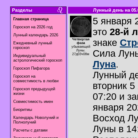
Разделы
Лунный день на 05.0
5 января 
Главная страница
Гороскоп на 2026 год
это
28-й 
Лунный календарь 2026
Четвертая
знаке
Стр
Ежедневный лунный
фаза
убывающей
гороскоп
Сила Лун
Луны.
27д03ч08м
Индивидуальный
астрологический гороскоп
Луна
.
Гороскоп Пифагора
Лунный де
Гороскоп на
совместимость в любви
вторник 5
Гороскоп предыдущей
жизни
07:20 и з
Совместимость имен
января 20
Биоритмы
Восход Л
Календарь Новолуний и
Полнолуний
Луны в
14
Расчеты с датами