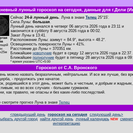
невный лунный гороскоп на сегодня, данные для г.Дели (И
Сейчас
24-й лунный день
. Луна в знаке
Телец
25°15'.
Сила Луны:
большая
.
Лунный день начался в четверг 06 августа 2026 года в 23:11 и
закончится в субботу 8 августа 2026 года в 00:02.
Закат Луны в
13:41
.
ртая
Расположение Луны
:
азимут = 84.9°
,
высота = 48.2°
.
за
Освещенность поверхности Луны = 41%.
ющей
Расстояние до Луны = 370351 км.
ы.
ч25м
Ближайшее
новолуние
будет в среду 12 августа 2026 года в 22:37.
Ближайшее
полнолуние
будет в пятницу 28 августа 2026 года в 09:
* время указано UTC+5:00
Гороскоп от С.А. Вронского
день можно назвать безразличным, нейтральным. И все же лучше, без вр
щерба, - продолжать уже начатое.
ок, родившийся в этот день, может быть и честным, и добрым и жадным,
тливым, но во всех случаях - большим гурманом.
ни, как правило, не опасны и без каких-либо последствий.
е смотрите прогноз Луна в знаке
Телец
<предыдущий день
гороскоп на сегодня
следующий день>
выбрать другой город
найти другой день
лунный календарь
сменит
NEW
интерпретацию