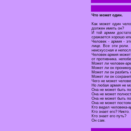
Что может один.
Как может один чело
должен иметь он?
И той армии достато
сражается хорошо или
Человек - армия - э
лице. Все эти роли.
неискуссная и непос
Человек-армия может
от противника. непоб
Может ли человек-арм
Может ли он проникну
Может ли он разбить 
Может ли он сохрани
Чего не может челове
Но любая армия не мо
Она не может быть п
Она не может полност
Она не может быть п
Она не может постоян
Кто видел человека-а
Кто знает его? Никто.
Кто знает его путь?
Он сам.