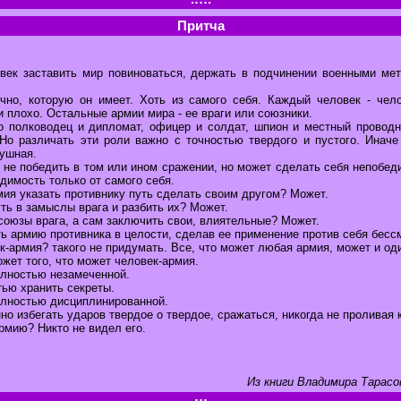
Притча
век заставить мир повиноваться, держать в подчинении военными м
чно, которую он имеет. Хоть из самого себя. Каждый человек - чело
 плохо. Остальные армии мира - ее враги или союзники.
то полководец и дипломат, офицер и солдат, шпион и местный проводн
 Но различать эти роли важно с точностью твердого и пустого. Иначе
лушная.
 не победить в том или ином сражении, но может сделать себя непобед
едимость только от самого себя.
ия указать противнику путь сделать своим другом? Может.
ть в замыслы врага и разбить их? Может.
союзы врага, а сам заключить свои, влиятельные? Может.
ть армию противника в целости, сделав ее применение против себя бес
к-армия? такого не придумать. Все, что может любая армия, может и од
жет того, что может человек-армия.
олностью незамеченной.
ью хранить секреты.
олностью дисциплинированной.
но избегать ударов твердое о твердое, сражаться, никогда не проливая 
рмию? Никто не видел его.
Из книги Владимира Тарасо