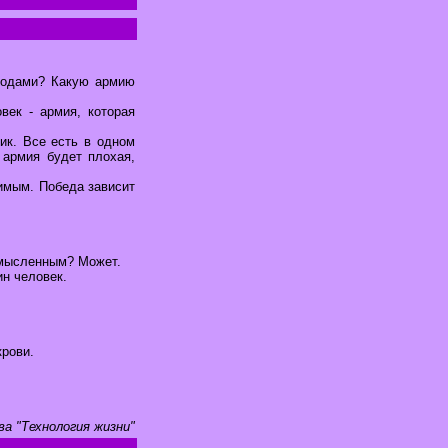
етодами? Какую армию
век - армия, которая
ик. Все есть в одном
 армия будет плохая,
имым. Победа зависит
смысленным? Может.
ин человек.
крови.
ва "Технология жизни"