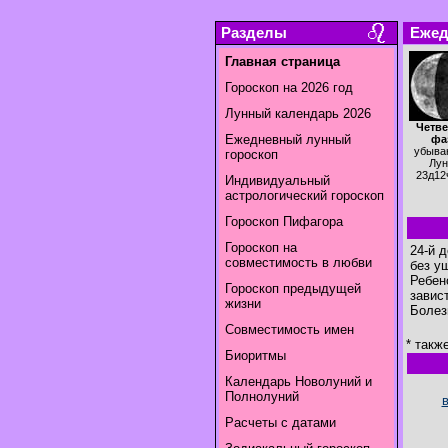
Разделы
Ежед
Главная страница
Гороскоп на 2026 год
Лунный календарь 2026
Четве
Ежедневный лунный
фа
убыва
гороскоп
Лун
23д12
Индивидуальный
астрологический гороскоп
Гороскоп Пифагора
Гороскоп на
24-й 
совместимость в любви
без у
Ребен
Гороскоп предыдущей
завис
жизни
Болез
Совместимость имен
* такж
Биоритмы
Календарь Новолуний и
Полнолуний
Расчеты с датами