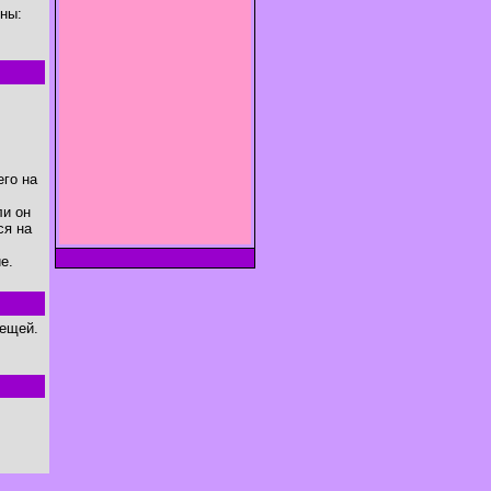
йны:
его на
ли он
ся на
е.
вещей.