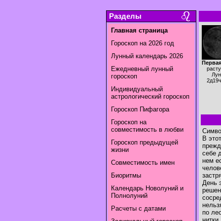
Разделы
Главная страница
Гороскоп на 2026 год
Лунный календарь 2026
Первая
Ежедневный лунный
раст
Лун
гороскоп
2д19
Индивидуальный
астрологический гороскоп
Гороскоп Пифагора
Гороскоп на
совместимость в любви
Симво
В это
Гороскоп предыдущей
прежд
жизни
себе 
нем е
Совместимость имен
челов
Биоритмы
застр
День 
Календарь Новолуний и
решен
Полнолуний
сосре
нельз
Расчеты с датами
по ле
нитки