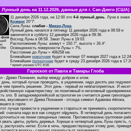
Лунный день на 11.12.2026, данные для г. Сан-Диего (США)
11 декабря 2026 года, на 12:00 это
4-й лунный день
. Луна в знаке
Козерог
20°7'.
Сила Луны:
слабая -
Микро-Луна
.
Лунный день начался в пятницу 11 декабря 2026 года в 08:59 и
закончится в субботу 12 декабря 2026 года в 09:36.
 фаза
Восход Луны в
08:59
. Закат Луны в
19:03
.
ущей
Расположение Луны
:
азимут = 150.7°
,
высота = 26.4°
.
ы.
Освещенность поверхности Луны = 7%.
ч08м
Расстояние до Луны = 406258 км.
Ближайшее
новолуние
будет в четверг 07 января 2027 года в 12:24
Ближайшее
полнолуние
будет в среду 23 декабря 2026 года в 17:2
* время указано UTC-8:00
Гороскоп от Павла и Тамары Глоба
л - Древо Познания, выбор между добром и злом.
т день, который лучше проводить, в уединении, надо десять раз подумат
е чем принять решение. Этот день - первый из неблагоприятных. И несет
двойственную характеристику: он позитивный и негативный одновременно
сть зло. В западноевропейской астрологии он считается днем грехопаде
ека, вкусившего от Древа Познания - отсюда символ Адамова яблока,
явшего в горле.
этот лучше провести в уединении и стараться не принимать скоропалит
ий: сначала надо все как следует обдумать. В четвертый день полагает
доточиться на пении священных гимнов. Противопоказана групповая раб
я рвать цветы, рубить деревья. Хорошо в четвертый день Луны прясть, г
су, распускать нитки. Если в ночь, предшествующую этому дню, привид
, путаются волосы - следует отказаться от задуманного.