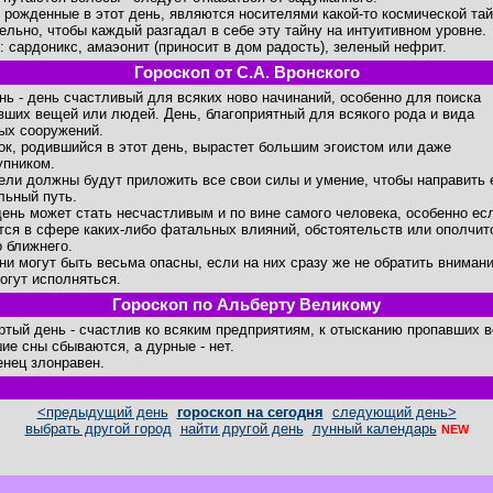
 рожденные в этот день, являются носителями какой-то космической та
ельно, чтобы каждый разгадал в себе эту тайну на интуитивном уровне.
: сардоникс, амаэонит (приносит в дом радость), зеленый нефрит.
Гороскоп от С.А. Вронского
ень - день счастливый для всяких ново начинаний, особенно для поиска
вших вещей или людей. День, благоприятный для всякого рода и вида
ых сооружений.
ок, родившийся в этот день, вырастет большим эгоистом или даже
упником.
ели должны будут приложить все свои силы и умение, чтобы направить 
льный путь.
день может стать несчастливым и по вине самого человека, особенно ес
тся в сфере каких-либо фатальных влияний, обстоятельств или ополчит
о ближнего.
ни могут быть весьма опасны, если на них сразу же не обратить внимани
огут исполняться.
Гороскоп по Альберту Великому
ртый день - счастлив ко всяким предприятиям, к отысканию пропавших 
ие сны сбываются, а дурные - нет.
нец злонравен.
<предыдущий день
гороскоп на сегодня
следующий день>
выбрать другой город
найти другой день
лунный календарь
NEW