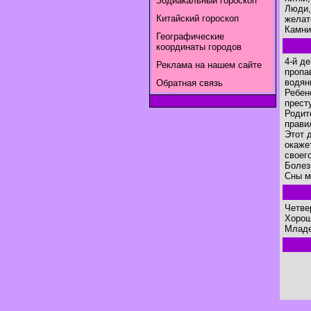
Зодиакальный гороскоп
Люди,
Китайский гороскоп
желат
Камни
Географические
координаты городов
4-й д
Реклама на нашем сайте
пропа
водян
Обратная связь
Ребен
прест
Родит
прави
Этот 
окаже
своег
Болез
Сны м
Четве
Хорош
Младе