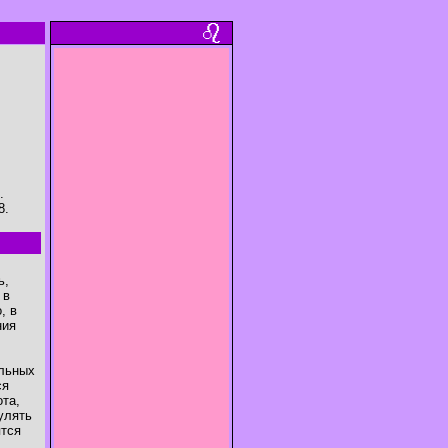
.
8.
ь,
 в
, в
ния
ельных
ся
ота,
улять
ятся