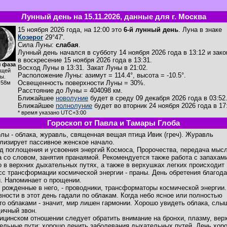
Лунный день на 15.11.2026, данные для г. Москва
15 ноября 2026 года, на 12:00 это
6-й лунный день
. Луна в знаке
Козерог
29°47'.
Сила Луны:
слабая
.
Лунный день начался в субботу 14 ноября 2026 года в 13:12 и зак
в воскресение 15 ноября 2026 года в 13:31.
 фаза
Восход Луны в
13:31
. Закат Луны в
21:02
.
ущей
Расположение Луны
:
азимут = 114.4°
,
высота = -10.5°
.
ы.
Освещенность поверхности Луны = 30%.
ч58м
Расстояние до Луны = 404098 км.
Ближайшее
новолуние
будет в среду 09 декабря 2026 года в 03:52
Ближайшее
полнолуние
будет во вторник 24 ноября 2026 года в 17
* время указано UTC+3:00
Гороскоп от Павла и Тамары Глоба
лы - облака, журавль, священная вещая птица Ивик (греч). Журавль
лизирует пассивное женское начало.
д поглощения и усвоения энергий Космоса, Пророчества, передача мысл
а со словом, занятия пранаямой. Рекомендуется также работа с запахами
о в верхних дыхательных путях, а также в верхушках легких происходит
сс трансформации космической энергии - праны. День обретения благода
. Напоминает о прощении.
 рожденные в него, - проводники, трансформаторы космической энергии.
вности в этот день гадали по облакам. Когда небо ясное или полностью
то облаками - значит, мир лишен гармонии. Хорошо увидеть облака, слы
ичный звон.
ицинском отношении следует обратить внимание на бронхи, плазму, вер
ельные пути; хорошо лечить заболевания дыхательных путей. День хор