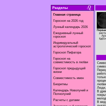
Разделы
Главная страница
Гороскоп на 2026 год
Лунный календарь 2026
Первая
Ежедневный лунный
раст
Лун
гороскоп
6д01
Индивидуальный
астрологический гороскоп
Гороскоп Пифагора
Гороскоп на
совместимость в любви
Симво
симво
Гороскоп предыдущей
Перио
жизни
работ
тольк
Совместимость имен
проце
Биоритмы
любви
Люди,
Календарь Новолуний и
В дре
Полнолуний
покры
мелод
Расчеты с датами
В мед
дыхат