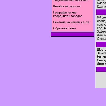
Зодиакальный гороскоп
омоло
Китайский гороскоп
Камни 
Географические
координаты городов
6-й д
иссле
Реклама на нашем сайте
поиск
Родив
Обратная связь
Забол
Для в
O сна
Шесто
Занем
Начин
Сны д
Дети 