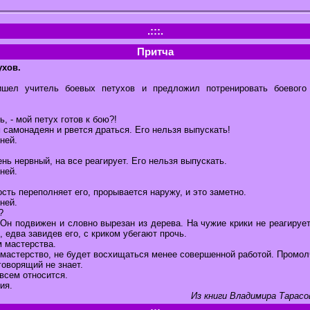
.:::.
Притча
ухов.
шел учитель боевых петухов и предложил потренировать боевого 
ь, - мой петух готов к бою?!
м самонадеян и рвется драться. Его нельзя выпускать!
ней.
ень нервный, на все реагирует. Его нельзя выпускать.
ней.
ость переполняет его, прорывается наружу, и это заметно.
ней.
?
. Он подвижен и словно вырезан из дерева. На чужие крики не реагирует
, едва завидев его, с криком убегают прочь.
 мастерства.
мастерство, не будет восхищаться менее совершенной работой. Промол
говорящий не знает.
 всем относится.
ия.
Из книги Владимира Тарасо