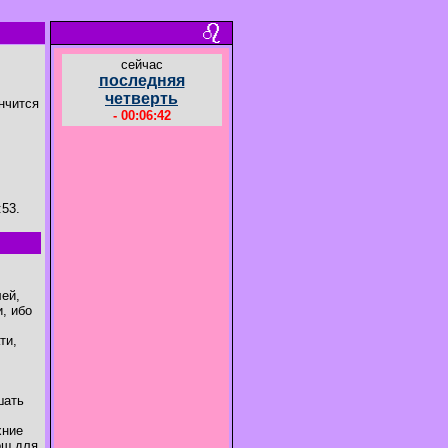
cейчас
последняя
четверть
ончится
- 00:06:42
.
:53.
ей,
, ибо
ти,
шать
хние
ош для