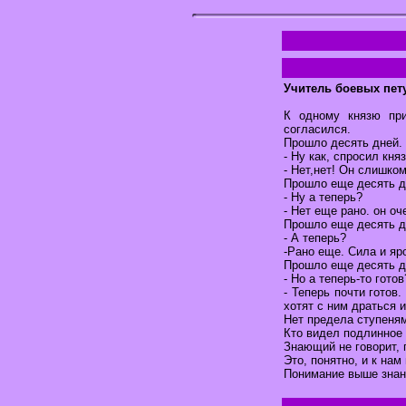
Учитель боевых пет
К одному князю при
согласился.
Прошло десять дней.
- Ну как, спросил княз
- Нет,нет! Он слишко
Прошло еще десять д
- Ну а теперь?
- Нет еще рано. он оч
Прошло еще десять д
- А теперь?
-Рано еще. Сила и яр
Прошло еще десять д
- Но а теперь-то готов
- Теперь почти готов
хотят с ним драться и
Нет предела ступеням
Кто видел подлинное 
Знающий не говорит, 
Это, понятно, и к нам
Понимание выше знан