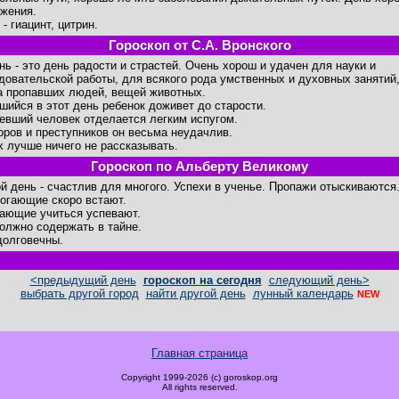
жения.
- гиацинт, цитрин.
Гороскоп от С.А. Вронского
ень - это день радости и страстей. Очень хорош и удачен для науки и
довательской работы, для всякого рода умственных и духовных занятий
а пропавших людей, вещей животных.
шийся в этот день ребенок доживет до старости.
евший человек отделается легким испугом.
оров и преступников он весьма неудачлив.
х лучше ничего не рассказывать.
Гороскоп по Альберту Великому
й день - счастлив для многого. Успехи в ученье. Пропажи отыскиваются
огающие скоро встают.
ающие учиться успевают.
олжно содержать в тайне.
долговечны.
<предыдущий день
гороскоп на сегодня
следующий день>
выбрать другой город
найти другой день
лунный календарь
NEW
Главная страница
Copyright 1999-2026 (c) goroskop.org
All rights reserved.