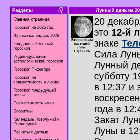
Разделы
Лунный день на 20.
20 декабр
Главная страница
Гороскоп на 2026 год
это
12-й 
Лунный календарь 2026
Вторая фаза
знаке
Тел
Ежедневный лунный
растущей
Луны.
гороскоп
Сила Лун
11д08ч08м
Индивидуальный
астрологический гороскоп
Лунный де
Гороскоп Пифагора
субботу 1
Гороскоп на
совместимость в любви
в 12:37 и 
Гороскоп предыдущей
жизни
воскресен
Совместимость имен
года в 12:
Биоритмы
Закат Лу
Календарь Новолуний и
Полнолуний
Луны в
12
Расчеты с датами