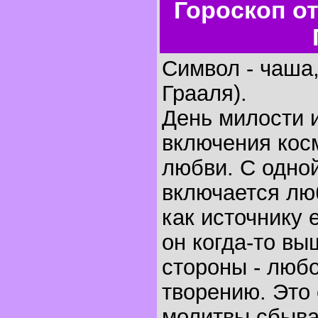
Гороскоп о
Символ - чаша
Грааля).
День милости 
включения кос
любви. С одно
включается лю
как источнику 
он когда-то вы
стороны - любо
творению. Это 
молитвы сбыва