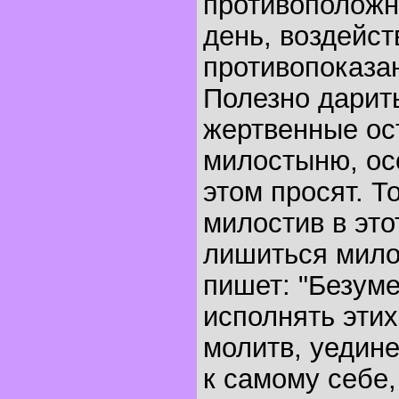
противоположн
день, воздейст
противопоказан
Полезно дарить
жертвенные ост
милостыню, ос
этом просят. То
милостив в это
лишиться мило
пишет: "Безуме
исполнять этих
молитв, уедин
к самому себе