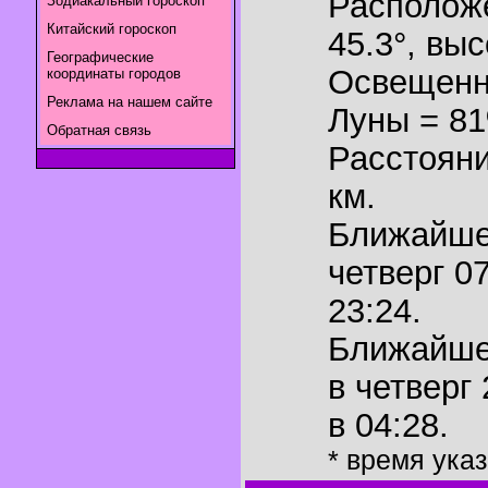
Располож
Зодиакальный гороскоп
Китайский гороскоп
45.3°
,
выс
Географические
Освещенн
координаты городов
Реклама на нашем сайте
Луны = 8
Обратная связь
Расстояни
км.
Ближайш
четверг 0
23:24.
Ближайш
в четверг
в 04:28.
* время ука