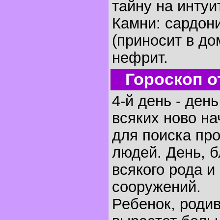
тайну на интуи
Камни: сардон
(приносит в до
нефрит.
Гороскоп о
4-й день - ден
всяких ново на
для поиска пр
людей. День, 
всякого рода и
сооружений.
Ребенок, родив