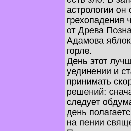
астрологии он 
грехопадения 
от Древа Позна
Адамова яблок
горле.
День этот лучш
уединении и ст
принимать ско
решений: снача
следует обдума
день полагаетс
на пении свящ