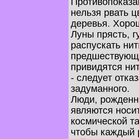
Противопоказа
нельзя рвать ц
деревья. Хоро
Луны прясть, г
распускать нит
предшествующ
привидятся ни
- следует отказ
задуманного.
Люди, рожденны
являются носи
космической т
чтобы каждый р