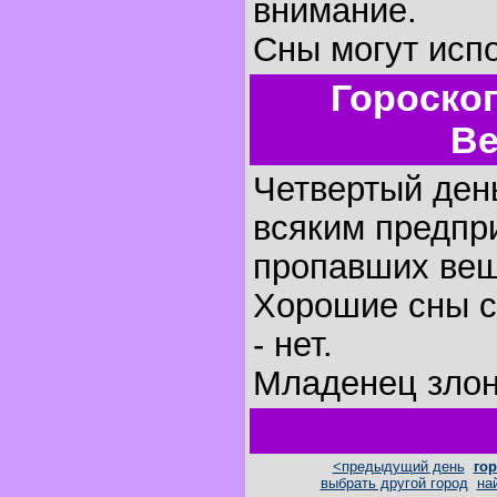
внимание.
Сны могут исп
Гороско
Ве
Четвертый день
всяким предпр
пропавших вещ
Хорошие сны с
- нет.
Младенец злон
<предыдущий день
гор
выбрать другой город
на