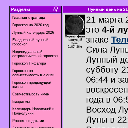
Разделы
Лунный день на 21.
21 марта 
Главная страница
Гороскоп на 2026 год
это
4-й л
Лунный календарь 2026
Первая фаза
знаке
Тел
Ежедневный лунный
растущей
Луны.
гороскоп
Сила Лун
2д07ч36м
Индивидуальный
астрологический гороскоп
Лунный де
Гороскоп Пифагора
субботу 2
Гороскоп на
совместимость в любви
06:44 и з
Гороскоп предыдущей
жизни
воскресен
Совместимость имен
года в 06:
Биоритмы
Восход Л
Календарь Новолуний и
Полнолуний
Луны в
22
Расчеты с датами