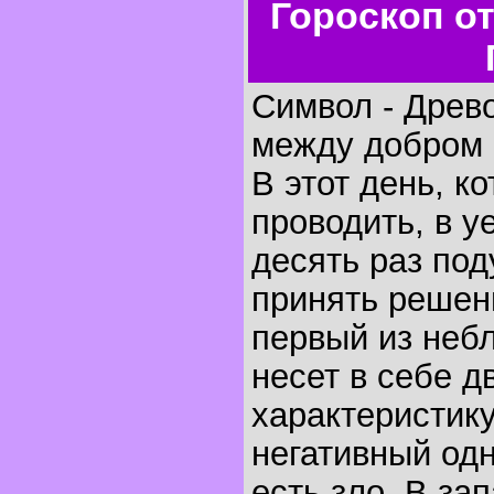
Гороскоп о
Символ - Древ
между добром 
В этот день, к
проводить, в у
десять раз под
принять решени
первый из неб
несет в себе 
характеристику
негативный од
есть зло. В за