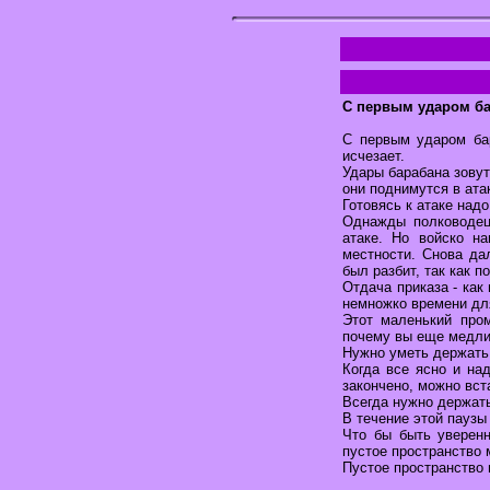
С первым ударом ба
С первым ударом бар
исчезает.
Удары барабана зовут
они поднимутся в атак
Готовясь к атаке надо
Однажды полководец 
атаке. Но войско н
местности. Снова да
был разбит, так как п
Отдача приказа - как
немножко времени для
Этот маленький пром
почему вы еще медлит
Нужно уметь держать 
Когда все ясно и на
закончено, можно вст
Всегда нужно держать
В течение этой паузы
Что бы быть уверен
пустое пространство
Пустое пространство 