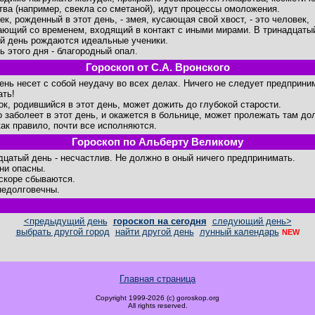
тва (например, свекла со сметаной), идут процессы омоложения.
ек, рожденный в этот день, - змея, кусающая свой хвост, - это человек,
ающий со временем, входящий в контакт с иными мирами. В тринадцаты
й день рождаются идеальные ученики.
ь этого дня - благородный опал.
Гороскоп от С.А. Вронского
день несет с собой неудачу во всех делах. Ничего не следует предприни
ать!
ок, родившийся в этот день, может дожить до глубокой старости.
то заболеет в этот день, и окажется в больнице, может пролежать там дол
как правило, почти все исполняются.
Гороскоп по Альберту Великому
дцатый день - несчастлив. Не должно в оный ничего предпринимать.
ни опасны.
скоре сбываются.
недолговечны.
<предыдущий день
гороскоп на сегодня
следующий день>
выбрать другой город
найти другой день
лунный календарь
NEW
Главная страница
Copyright 1999-2026 (c) goroskop.org
All rights reserved.