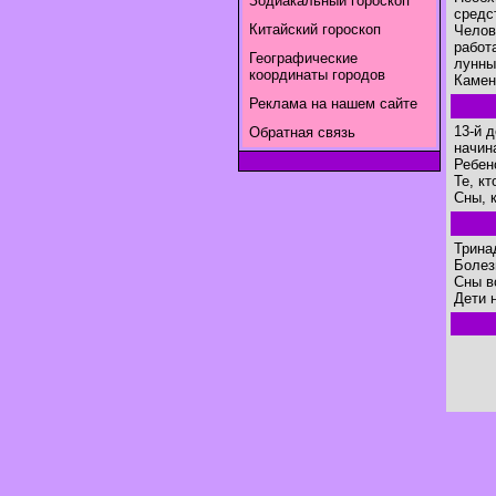
Зодиакальный гороскоп
средс
Китайский гороскоп
Челов
работ
Географические
лунны
координаты городов
Камен
Реклама на нашем сайте
13-й 
Обратная связь
начин
Ребен
Те, к
Сны, 
Трина
Болез
Сны в
Дети 