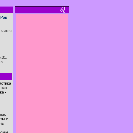
е
Рак
ончится
:01.
 в
астика
 как
ка -
глых
оты с
ечь
еские