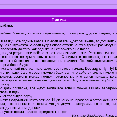
.:::.
Притча
рабана.
абана боевой дух войск поднимается, со вторым ударом падает, а 
 в атаку. Все поднимаются. Но если атака будет отменена, то дух войск 
у без энтузиазма. А если будет снова отменена, то в третий раз могут и
 проверять до того, как поднять в нее войско а не после.
предупредил свое войско о ложном сигнале атаки. Услышав сигнал,
ашего героя не двинулось с места. Отступил и противник, не жела
ли ложный сигнал, и все повторилось сначала. При действительном н
отерял боевой дух.
 пистолетный выстрел на старте. Все готовы начать. Все ждут. Ну! Ну!
 этих ну,ну. За это время можно убедиться, что действительно ничего 
ежуток времени между полной готовностью и отдачей приказа, когд
е, когда все готовы, ваш звездный античас. Когда все можно загубить.
паузу.
до дать согласие, все ждут. Когда все ясно и можно вешать телефонн
авать и идти.
 контрольную паузу.
 может случиться нечто важное. И уж конечно, проверена готовность к 
ным, что не помнется шляпа между двумя чемоданами на полке, вы 
 между нею и чемоданами.
и пустое время - важное средство контроля.
Из книги Владимира Тарасо