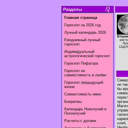
Разделы
Главная страница
Гороскоп на 2026 год
Лунный календарь 2026
Вторая
Ежедневный лунный
раст
Лун
гороскоп
12д13
Индивидуальный
астрологический гороскоп
Гороскоп Пифагора
Гороскоп на
совместимость в любви
Симво
Гороскоп предыдущей
не та
жизни
бы вр
симво
Совместимость имен
перис
Биоритмы
орган
Магич
Календарь Новолуний и
управ
Полнолуний
талис
кармо
Расчеты с датами
хлеб.
Необх