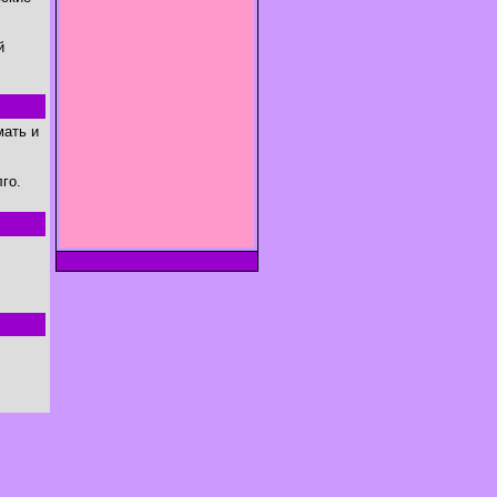
й
мать и
го.