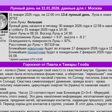
Лунный день на 31.01.2026, данные для г. Москва
31 января 2026 года, на 12:00 это
13-й лунный день
. Луна в знак
20°53'.
Сила Луны:
большая
.
Лунный день начался в пятницу 30 января 2026 года в 12:59 и зак
в субботу 31 января 2026 года в 14:30.
 фаза
Закат Луны в
08:16
. Восход Луны в
14:30
.
ущей
Расположение Луны
:
азимут = 9.0°
,
высота = -8.1°
.
ы.
Освещенность поверхности Луны = 97%.
ч07м
Расстояние до Луны = 367119 км.
Ближайшее
новолуние
будет во вторник 17 февраля 2026 года в 15
Ближайшее
полнолуние
будет в понедельник 2 февраля 2026 года
01:09.
* время указано UTC+3:00
Гороскоп от Павла и Тамары Глоба
л - колесо (Змея, кусающая свой хвост) со свастикой внутри. Однако св
кая, какая была использована фашистами, а оборотная, "зеркальная": она
ащается в направлении по часовой стрелке, по Солнцу, посолонь (свасти
л Солнца). Свастика символизирует движение, прежде всего - крови,
тальтику кишечника, циркуляцию энергии Чи (праны) по каналам нашего
изма.
еский день. Числу 13 соответствует знак Близнецов (1+3=4 - Меркурий,
итель этого знака). Это день накопления информации, изготовления кру
манов, прядения нитей, организации контактов, коррекции прошлого, раб
й. Период хорош для контактов в группе, учения. В этот день следует п
одимо нагружать желудок, прекрасно усваиваются лекарства, косметич