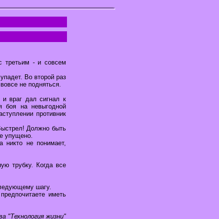
с третьим - и совсем
упадет. Во второй раз
 вовсе не подняться.
 и враг дал сигнал к
я боя на невыгодной
аступлении противник
 Выстрел! Должно быть
не упущено.
а никто не понимает,
ую трубку. Когда все
следующему шагу.
предпочитаете иметь
ва "Технология жизни"