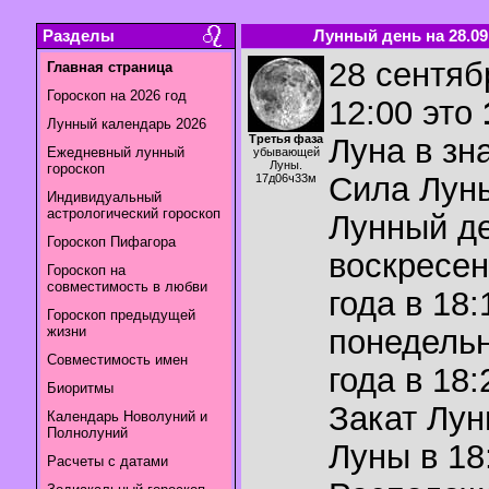
Разделы
Лунный день на 28.09
28 сентяб
Главная страница
Гороскоп на 2026 год
12:00 это
Лунный календарь 2026
Третья фаза
Луна в зн
Ежедневный лунный
убывающей
Луны.
гороскоп
Сила Лун
17д06ч33м
Индивидуальный
астрологический гороскоп
Лунный де
Гороскоп Пифагора
воскресен
Гороскоп на
совместимость в любви
года в 18:
Гороскоп предыдущей
жизни
понедельн
Совместимость имен
года в 18:
Биоритмы
Закат Лу
Календарь Новолуний и
Полнолуний
Луны в
18
Расчеты с датами