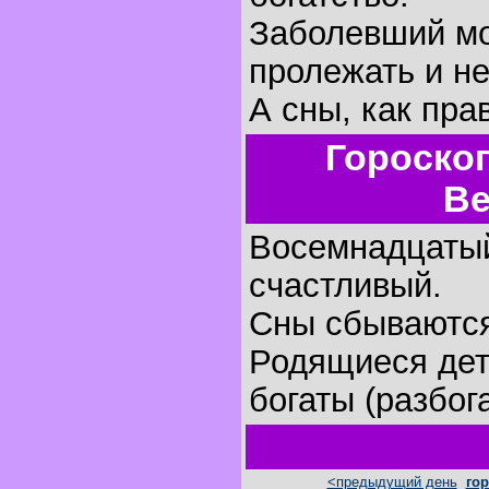
Заболевший мо
пролежать и не
А сны, как пра
Гороско
Ве
Восемнадцатый
счастливый.
Сны сбываютс
Родящиеся дет
богаты (разбог
<предыдущий день
гор