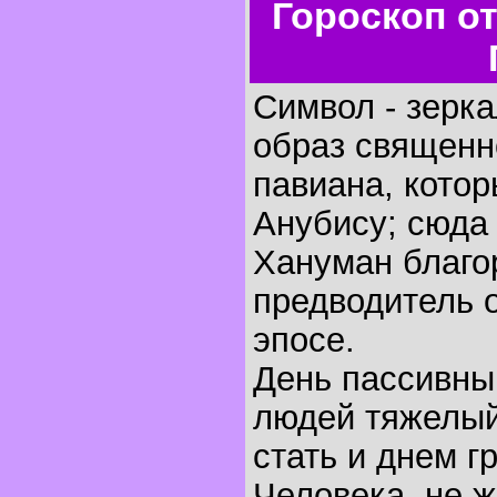
Гороскоп о
Символ - зерка
образ священно
павиана, кото
Анубису; сюда
Хануман благо
предводитель 
эпосе.
День пассивны
людей тяжелый
стать и днем г
Человека, не 