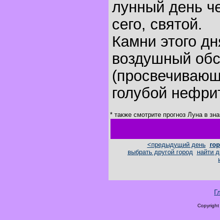
лунный день че
сего, святой.
Камни этого дн
воздушный об
(просвечивающ
голубой нефрит
* также смотрите прогноз Луна в зн
<предыдущий день
гор
выбрать другой город
найти д
Г
Copyright