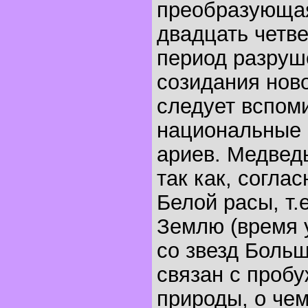
преобразующая
двадцать четве
период разруш
созидания ново
следует вспом
национальные 
ариев. Медвед
так как, согла
Белой расы, т.
Землю (время 
со звезд Боль
связан с проб
природы, о че