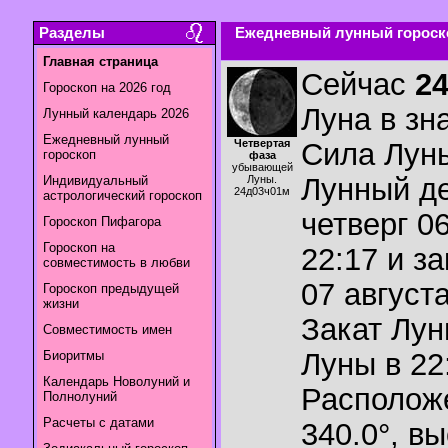
Разделы
Ежедневный лунный гороско
Главная страница
Сейчас
2
Гороскоп на 2026 год
Луна в зн
Лунный календарь 2026
Ежедневный лунный
Четвертая
Сила Лун
гороскоп
фаза
убывающей
Лунный де
Индивидуальный
Луны.
24д03ч01м
астрологический гороскоп
четверг 06
Гороскоп Пифагора
Гороскоп на
22:17 и з
совместимость в любви
07 августа
Гороскоп предыдущей
жизни
Закат Лу
Совместимость имен
Луны в
22
Биоритмы
Календарь Новолуний и
Располож
Полнолуний
Расчеты с датами
340.0°
,
вы