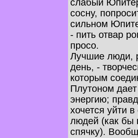
слабый Юпитер
сосну, попроси
сильном Юпите
- пить отвар р
просо.
Лучшие люди, 
день, - творче
которым соеди
Плутоном дает
энергию; прав
хочется уйти в
людей (как бы 
спячку). Вообщ