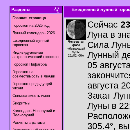
Разделы
Ежедневный лунный гороск
Главная страница
Сейчас
2
Гороскоп на 2026 год
Луна в зн
Лунный календарь 2026
Ежедневный лунный
Четвертая
Сила Лун
гороскоп
фаза
убывающей
Лунный де
Индивидуальный
Луны.
23д02ч06м
астрологический гороскоп
05 августа
Гороскоп Пифагора
Гороскоп на
закончитс
совместимость в любви
августа 20
Гороскоп предыдущей
жизни
Закат Лу
Совместимость имен
Луны в
22
Биоритмы
Календарь Новолуний и
Располож
Полнолуний
Расчеты с датами
305.4°
,
вы