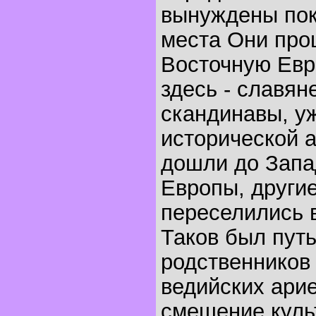
вынуждены пок
места Они про
Восточную Евр
здесь - славян
скандинавы, у
исторической 
дошли до Зап
Европы, други
переселились 
Таков был пут
родственников 
ведийских ари
смешение куль