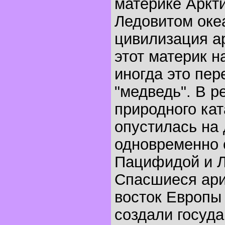
материке Аркт
Ледовитом оке
цивилизация а
этот материк н
иногда это пер
"медведь". В р
природного ка
опустилась на 
одновременно 
Пацифидой и Л
Спасшиеся ари
восток Европы
создали госуд