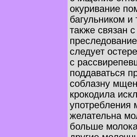
окуривание п
багульником и 
также связан с
преследование
следует остере
с рассвирепев
поддаваться п
соблазну мщен
крокодила иск
употребления 
желательна мол
больше молока,