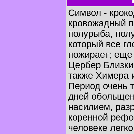
Символ - крок
кровожадный п
полурыба, полу
который все гло
пожирает; еще 
Цербер Близки
также Химера 
Период очень т
дней обольщен
насилием, раз
коренной рефор
человеке легк