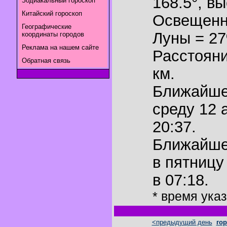
168.5°
,
вы
Зодиакальный гороскоп
Китайский гороскоп
Освещенн
Географические
Луны = 2
координаты городов
Реклама на нашем сайте
Расстояни
Обратная связь
км.
Ближайш
среду 12 
20:37.
Ближайш
в пятницу
в 07:18.
* время ука
<предыдущий день
гор