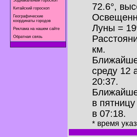
Зодиакальный гороскоп
72.6°
,
выс
Китайский гороскоп
Освещенн
Географические
координаты городов
Луны = 1
Реклама на нашем сайте
Расстояни
Обратная связь
км.
Ближайш
среду 12 
20:37.
Ближайш
в пятницу
в 07:18.
* время ука