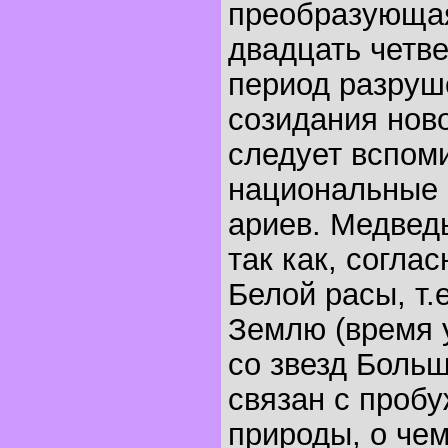
преобразующая
двадцать четве
период разруш
созидания ново
следует вспом
национальные 
ариев. Медвед
так как, согла
Белой расы, т.
Землю (время 
со звезд Боль
связан с проб
природы, о че