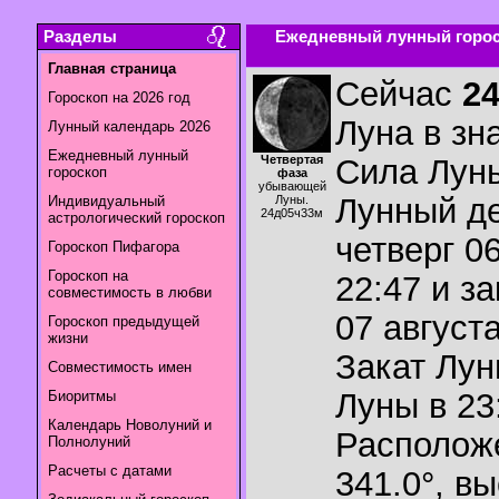
Разделы
Ежедневный лунный гороск
Главная страница
Сейчас
2
Гороскоп на 2026 год
Луна в зн
Лунный календарь 2026
Ежедневный лунный
Четвертая
Сила Лун
гороскоп
фаза
убывающей
Лунный де
Индивидуальный
Луны.
24д05ч33м
астрологический гороскоп
четверг 06
Гороскоп Пифагора
Гороскоп на
22:47 и з
совместимость в любви
07 августа
Гороскоп предыдущей
жизни
Закат Лу
Совместимость имен
Луны в
23
Биоритмы
Календарь Новолуний и
Располож
Полнолуний
Расчеты с датами
341.0°
,
вы