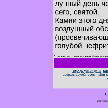
лунный день че
сего, святой.
Камни этого дн
воздушный об
(просвечивающ
голубой нефрит
* также смотрите прогноз Луна в зн
<предыдущий день
гор
выбрать другой город
найти д
Г
Copyright