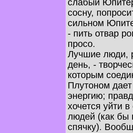
слабый Юпитер
сосну, попроси
сильном Юпите
- пить отвар р
просо.
Лучшие люди, 
день, - творче
которым соеди
Плутоном дает
энергию; прав
хочется уйти в
людей (как бы 
спячку). Вообщ