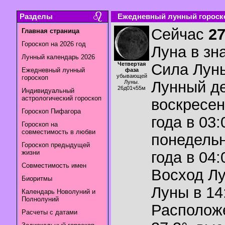
Разделы
Ежедневный лунный гороскоп
Сейчас
2
Главная страница
Гороскоп на 2026 год
Луна в зн
Лунный календарь 2026
Четвертая
Сила Лун
Ежедневный лунный
фаза
убывающей
гороскоп
Лунный де
Луны.
26д01ч55м
Индивидуальный
астрологический гороскоп
воскресен
Гороскоп Пифагора
года в 03:
Гороскоп на
совместимость в любви
понедельн
Гороскоп предыдущей
жизни
года в 04:
Совместимость имен
Восход Л
Биоритмы
Луны в
14
Календарь Новолуний и
Полнолуний
Располож
Расчеты с датами