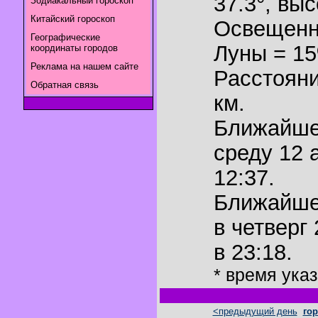
37.3°
,
выс
Зодиакальный гороскоп
Китайский гороскоп
Освещенн
Географические
Луны = 1
координаты городов
Реклама на нашем сайте
Расстояни
Обратная связь
км.
Ближайш
среду 12 
12:37.
Ближайш
в четверг 
в 23:18.
* время ука
<предыдущий день
гор