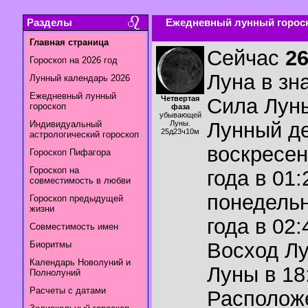
Разделы
Ежедневный лунный гороск
Главная страница
Сейчас
2
Гороскоп на 2026 год
Луна в зн
Лунный календарь 2026
Ежедневный лунный
Четвертая
Сила Лун
гороскоп
фаза
убывающей
Лунный де
Индивидуальный
Луны.
25д23ч10м
астрологический гороскоп
воскресен
Гороскоп Пифагора
Гороскоп на
года в 01:
совместимость в любви
понедельн
Гороскоп предыдущей
жизни
года в 02:
Совместимость имен
Восход Л
Биоритмы
Календарь Новолуний и
Луны в
18
Полнолуний
Расчеты с датами
Располож