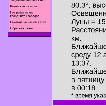
Зодиакальный гороскоп
80.3°
,
выс
Китайский гороскоп
Освещенн
Географические
координаты городов
Луны = 1
Реклама на нашем сайте
Расстояни
Обратная связь
км.
Ближайш
среду 12 
13:37.
Ближайш
в пятницу
в 00:18.
* время ука