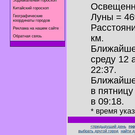
Зодиакальный гороскоп
Освещенн
Китайский гороскоп
Луны = 4
Географические
координаты городов
Расстояни
Реклама на нашем сайте
км.
Обратная связь
Ближайш
среду 12 
22:37.
Ближайш
в пятницу
в 09:18.
* время ука
<предыдущий день
гор
выбрать другой город
найти д