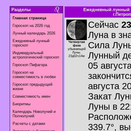
Разделы
Ежедневный лунный г
г.Петроп
Главная страница
Сейчас
2
Гороскоп на 2026 год
Луна в зн
Лунный календарь 2026
Ежедневный лунный
Четвертая
Сила Лун
гороскоп
фаза
убывающей
Лунный де
Индивидуальный
Луны.
23д02ч14м
астрологический гороскоп
05 августа
Гороскоп Пифагора
Гороскоп на
закончитс
совместимость в любви
августа 20
Гороскоп предыдущей
жизни
Закат Лу
Совместимость имен
Луны в
22
Биоритмы
Календарь Новолуний и
Располож
Полнолуний
Расчеты с датами
339.7°
,
вы