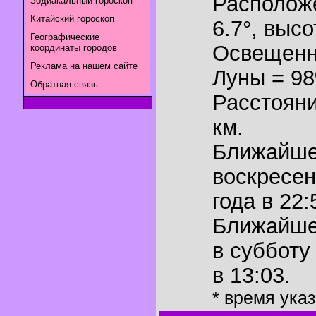
Располож
Зодиакальный гороскоп
Китайский гороскоп
6.7°
,
высот
Географические
Освещенн
координаты городов
Реклама на нашем сайте
Луны = 9
Обратная связь
Расстояни
км.
Ближайш
воскресен
года в 22:
Ближайш
в субботу
в 13:03.
* время ука