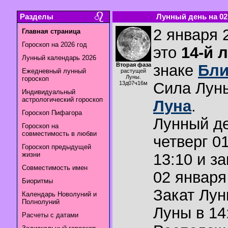
Разделы
Лунный день на 02.
2 января 
Главная страница
Гороскоп на 2026 год
это
14-й 
Лунный календарь 2026
Вторая фаза
знаке
Бли
Ежедневный лунный
растущей
Луны.
гороскоп
Сила Лун
13д07ч16м
Индивидуальный
астрологический гороскоп
Луна
.
Гороскоп Пифагора
Лунный де
Гороскоп на
совместимость в любви
четверг 0
Гороскоп предыдущей
жизни
13:10 и з
Совместимость имен
02 января 
Биоритмы
Закат Лу
Календарь Новолуний и
Полнолуний
Луны в
14
Расчеты с датами