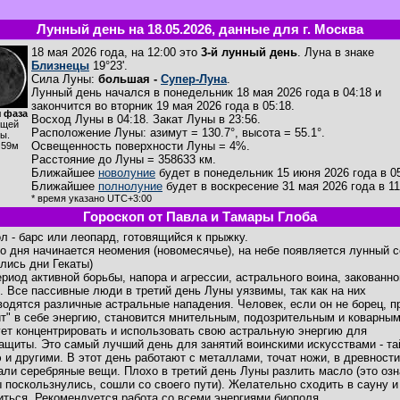
Лунный день на 18.05.2026, данные для г. Москва
18 мая 2026 года, на 12:00 это
3-й лунный день
. Луна в знаке
Близнецы
19°23'.
Сила Луны:
большая -
Супер-Луна
.
Лунный день начался в понедельник 18 мая 2026 года в 04:18 и
закончится во вторник 19 мая 2026 года в 05:18.
 фаза
Восход Луны в
04:18
. Закат Луны в
23:56
.
ущей
Расположение Луны
:
азимут = 130.7°
,
высота = 55.1°
.
ы.
Освещенность поверхности Луны = 4%.
ч59м
Расстояние до Луны = 358633 км.
Ближайшее
новолуние
будет в понедельник 15 июня 2026 года в 05
Ближайшее
полнолуние
будет в воскресение 31 мая 2026 года в 11
* время указано UTC+3:00
Гороскоп от Павла и Тамары Глоба
л - барс или леопард, готовящийся к прыжку.
го дня начинается неомения (новомесячье), на небе появляется лунный 
ились дни Гекаты)
ериод активной борьбы, напора и агрессии, астрального воина, закованно
. Все пассивные люди в третий день Луны уязвимы, так как на них
водятся различные астральные нападения. Человек, если он не борец, п
ит" в себе энергию, становится мнительным, подозрительным и коварным
ет концентрировать и использовать свою астральную энергию для
ащиты. Это самый лучший день для занятий воинскими искусствами - та
э и другими. В этот день работают с металлами, точат ножи, в древности
али серебряные вещи. Плохо в третий день Луны разлить масло (это озн
ы поскользнулись, сошли со своего пути). Желательно сходить в сауну и
иться. Рекомендуется работа со всеми энергиями биополя.