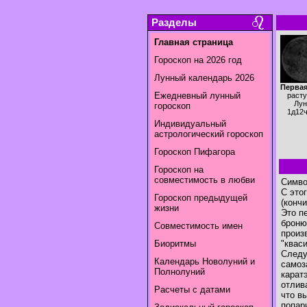
Разделы
Главная страница
Гороскоп на 2026 год
Лунный календарь 2026
Первая
Ежедневный лунный
раст
Лун
гороскоп
1д12
Индивидуальный
астрологический гороскоп
Гороскоп Пифагора
Гороскоп на
совместимость в любви
Симво
С это
Гороскоп предыдущей
(конч
жизни
Это п
броню
Совместимость имен
произ
Биоритмы
"квас
Следу
Календарь Новолуний и
самоз
Полнолуний
карат
отлив
Расчеты с датами
что в
попар