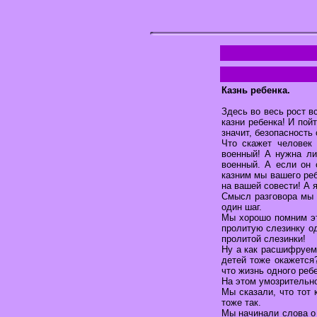
Казнь ребенка.
Здесь во весь рост в
казни ребенка! И пой
значит, безопасность 
Что скажет человек
военный! А нужна ли
военный. А если он 
казним мы вашего реб
на вашей совести! А я
Смысл разговора мы 
один шаг.
Мы хорошо помним эт
пролитую слезинку од
пролитой слезинки!
Ну а как расшифруем 
детей тоже окажется?
что жизнь одного реб
На этом умозрительно
Мы сказали, что тот к
тоже так.
Мы начинали слова о п