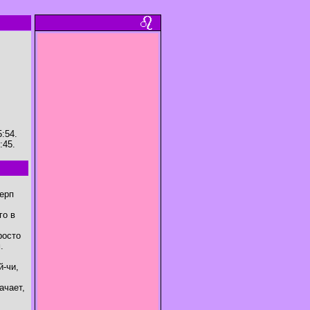
:54.
:45.
серп
го в
росто
.
й-чи,
ачает,