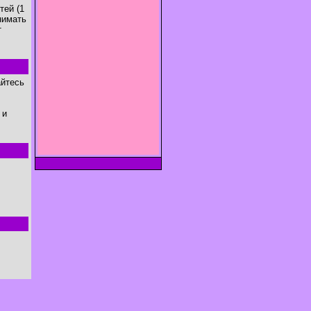
тей (1
нимать
т
айтесь
 и