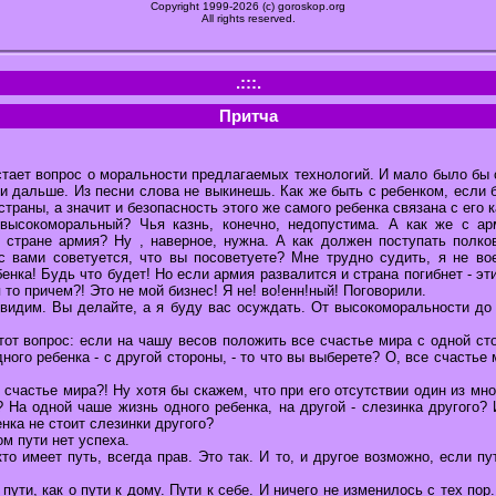
Copyright 1999-2026 (c) goroskop.org
All rights reserved.
.:::.
Притча
стает вопрос о моральности предлагаемых технологий. И мало было бы 
ти дальше. Из песни слова не выкинешь. Как же быть с ребенком, если 
страны, а значит и безопасность этого же самого ребенка связана с его 
 высокоморальный? Чья казнь, конечно, недопустима. А как же с ар
 стране армия? Ну , наверное, нужна. А как должен поступать полко
с вами советуется, что вы посоветуете? Мне трудно судить, я не во
енка! Будь что будет! Но если армия развалится и страна погибнет - эт
 то причем?! Это не мой бизнес! Я не! во!енн!ный! Поговорили.
видим. Вы делайте, а я буду вас осуждать. От высокоморальности до
от вопрос: если на чашу весов положить все счастье мира с одной сто
ного ребенка - с другой стороны, - то что вы выберете? О, все счастье 
счастье мира?! Ну хотя бы скажем, что при его отсутствии один из мн
 На одной чаше жизнь одного ребенка, на другой - слезинка другого?
енка не стоит слезинки другого?
м пути нет успеха.
то имеет путь, всегда прав. Это так. И то, и другое возможно, если пу
ути, как о пути к дому. Пути к себе. И ничего не изменилось с тех пор