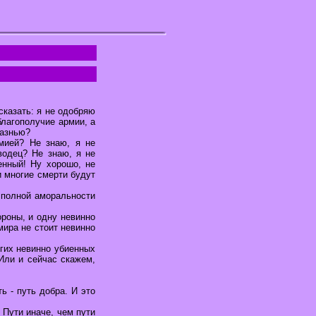
сказать: я не одобряю
благополучие армии, а
казнью?
мией? Не знаю, я не
водец? Не знаю, я не
енный! Ну хорошо, не
и многие смерти будут
 полной аморальности
роны, и одну невинно
мира не стоит невинно
огих невинно убиенных
 Или и сейчас скажем,
ть - путь добра. И это
. Пути иначе, чем пути