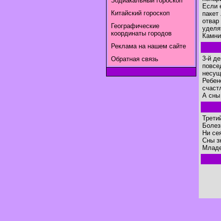
Зодиакальный гороскоп
Если 
Китайский гороскоп
пакет
отвар
Географические
уделя
координаты городов
Камни
Реклама на нашем сайте
3-й д
Обратная связь
повсе
несущ
Ребен
счаст
А сны
Трети
Болез
Ни сея
Сны з
Младе