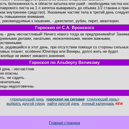
есть болезненность в области затылка или ушей - необходима чистка кос
 лаврового листа на 1 л кипятка вываривать до объема 1/2 стакана и при
 как внутреннее средство). Указанным частям тела в третий день следуе
ть повышенное внимание.
, рекомендуемые к ношению, - джеспилит, рубин, пирит, авантюрин.
Гороскоп от С.А. Вронского
ень - день несчастливый! Ничего нового тогда не предпринимайте! Заним
дневными делами, начатыми, неоконченными, менее важными,
ественными.
ок, родившийся в этот день, при отсутствии помощи со стороны сильных
ливых планет, особенно Юпитера или Венеры, долго жить не будет.
 вообще не имеют никакого значения.
Гороскоп по Альберту Великому
й день - несчастлив.
ни опасны.
ть, ни садить.
начительны.
нцы недолговечны.
<предыдущий день
гороскоп на сегодня
следующий день>
выбрать другой город
найти другой день
лунный календарь
NEW
Главная страница