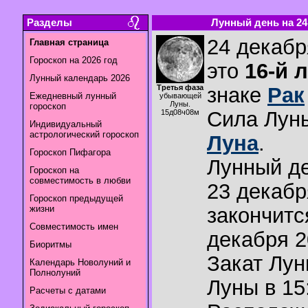
Разделы
Лунный день на 24.
24 декабр
Главная страница
Гороскоп на 2026 год
это
16-й 
Лунный календарь 2026
Третья фаза
знаке
Рак
Ежедневный лунный
убывающей
Луны.
гороскоп
Сила Лун
15д08ч08м
Индивидуальный
астрологический гороскоп
Луна
.
Гороскоп Пифагора
Лунный де
Гороскоп на
совместимость в любви
23 декабр
Гороскоп предыдущей
жизни
закончитс
Совместимость имен
декабря 2
Биоритмы
Закат Лу
Календарь Новолуний и
Полнолуний
Луны в
15
Расчеты с датами