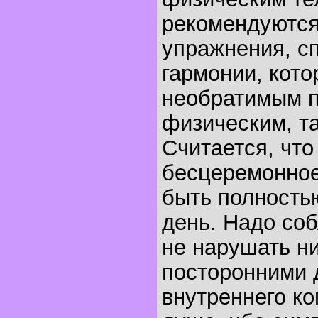
рекомендуютс
упражнения, с
гармонии, кото
необратимым п
физическим, та
Считается, что
бесцеремонно
быть полность
день. Надо со
не нарушать н
посторонними 
внутреннего к