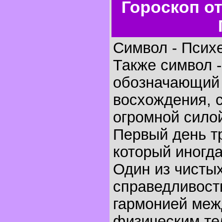
Гороскоп о
Символ - Психе
Также символ -
обозначающий 
восхождения, 
огромной сило
Первый день т
который иногд
Один из чисты
справедливост
гармонией меж
физическим тел