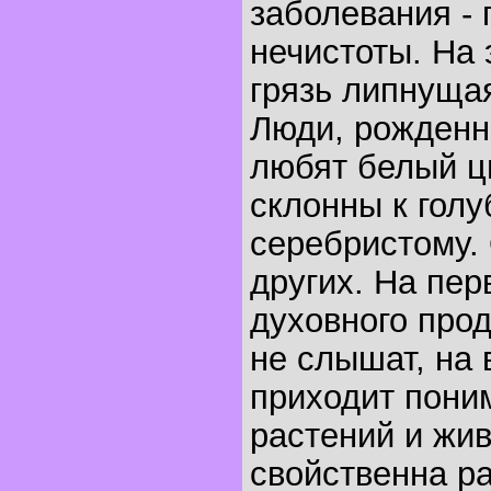
заболевания - 
нечистоты. На 
грязь липнущая
Люди, рожденны
любят белый цв
склонны к голу
серебристому.
других. На пер
духовного про
не слышат, на 
приходит пони
растений и жи
свойственна ра