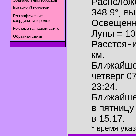
Располож
Зодиакальный гороскоп
Китайский гороскоп
348.9°
,
вы
Географические
Освещенн
координаты городов
Реклама на нашем сайте
Луны = 1
Обратная связь
Расстояни
км.
Ближайш
четверг 0
23:24.
Ближайш
в пятницу
в 15:17.
* время ука