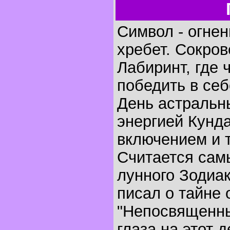
Символ - огнен
хребет. Сокров
Лабиринт, где 
победить в се
День астральны
энергией Кунда
включением и 
Считается сам
лунного Зодиа
писал о тайне 
"Непосвященны
глаза на этот д