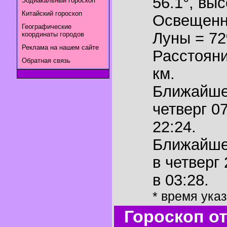
56.1°
,
выс
Зодиакальный гороскоп
Китайский гороскоп
Освещенн
Географические
Луны = 7
координаты городов
Реклама на нашем сайте
Расстояни
Обратная связь
км.
Ближайш
четверг 0
22:24.
Ближайш
в четверг
в 03:28.
* время ука
Гороскоп о