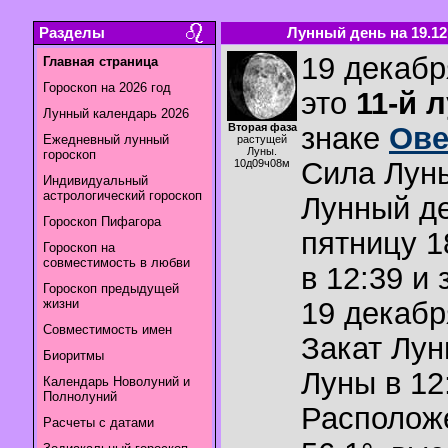
Разделы
Лунный день на 19.12
19 декабр
Главная страница
Гороскоп на 2026 год
это
11-й 
Лунный календарь 2026
Вторая фаза
знаке
Ов
Ежедневный лунный
растущей
Луны.
гороскоп
Сила Лун
10д09ч08м
Индивидуальный
астрологический гороскоп
Лунный де
Гороскоп Пифагора
пятницу 1
Гороскоп на
совместимость в любви
в 12:39 и
Гороскоп предыдущей
жизни
19 декабр
Совместимость имен
Закат Лу
Биоритмы
Луны в
12
Календарь Новолуний и
Полнолуний
Располож
Расчеты с датами